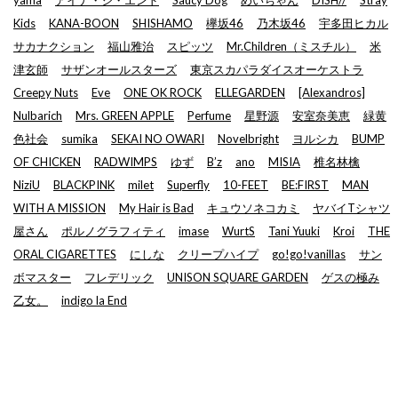
yama
アイナ・ジ・エンド
Saucy Dog
めいちゃん
DISH//
Stray
Kids
KANA-BOON
SHISHAMO
欅坂46
乃木坂46
宇多田ヒカル
サカナクション
福山雅治
スピッツ
Mr.Children（ミスチル）
米
津玄師
サザンオールスターズ
東京スカパラダイスオーケストラ
Creepy Nuts
Eve
ONE OK ROCK
ELLEGARDEN
[Alexandros]
Nulbarich
Mrs. GREEN APPLE
Perfume
星野源
安室奈美恵
緑黄
色社会
sumika
SEKAI NO OWARI
Novelbright
ヨルシカ
BUMP
OF CHICKEN
RADWIMPS
ゆず
B’z
ano
MISIA
椎名林檎
NiziU
BLACKPINK
milet
Superfly
10-FEET
BE:FIRST
MAN
WITH A MISSION
My Hair is Bad
キュウソネコカミ
ヤバイTシャツ
屋さん
ポルノグラフィティ
imase
WurtS
Tani Yuuki
Kroi
THE
ORAL CIGARETTES
にしな
クリープハイプ
go!go!vanillas
サン
ボマスター
フレデリック
UNISON SQUARE GARDEN
ゲスの極み
乙女。
indigo la End