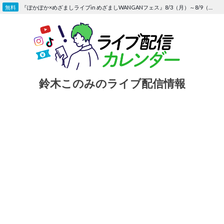
Skip
『ぽかぽか×めざましライブin めざましWANGANフェス』8/3（月）～8/9（日）〜FOD にて独占生配信決定
to
content
鈴木このみのライブ配信情報