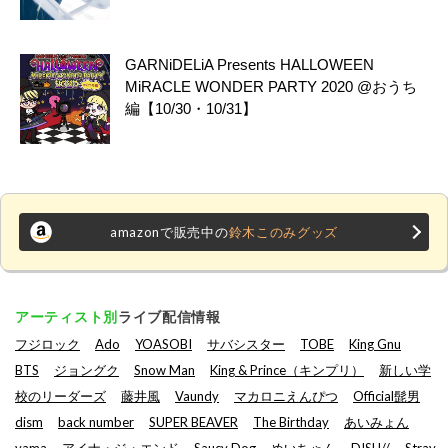
GARNiDELiA Presents HALLOWEEN
MiRACLE WONDER PARTY 2020 @おうち
編【10/30・10/31】
amazonで販売中の
鈴木このみグッズ
アーティスト別
ライブ配信情報
フジロック
Ado
YOASOBI
サバシスター
TOBE
King Gnu
BTS
ジョングク
Snow Man
King & Prince（キンプリ）
新しい学
校のリーダーズ
藤井風
Vaundy
マカロニえんぴつ
Official髭男
dism
back number
SUPER BEAVER
The Birthday
あいみょん