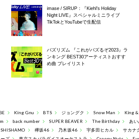
imase / SIRUP：『Kiehl’s Holiday
Night LIVE』スペシャルミニライブ
TikTokとYouTubeで生配信
バズリズム 『これがバズるぞ2023』ラ
ンキング BEST30アーティストおすす
め曲 プレイリスト
BE
King Gnu
BTS
ジョングク
Snow Man
King
sm
back number
SUPER BEAVER
The Birthday
あい
SHISHAMO
欅坂46
乃木坂46
宇多田ヒカル
サカナ
ターズ
東京スカパラダイスオーケストラ
Creepy Nuts
Ev