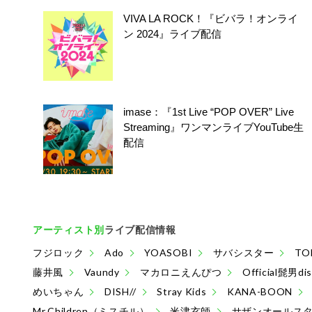
VIVA LA ROCK！『ビバラ！オンライ
ン 2024』ライブ配信
imase：『1st Live “POP OVER” Live
Streaming』ワンマンライブYouTube生
配信
アーティスト別
ライブ配信情報
フジロック
Ado
YOASOBI
サバシスター
TO
藤井風
Vaundy
マカロニえんぴつ
Official髭男di
めいちゃん
DISH//
Stray Kids
KANA-BOON
Mr.Children（ミスチル）
米津玄師
サザンオールス