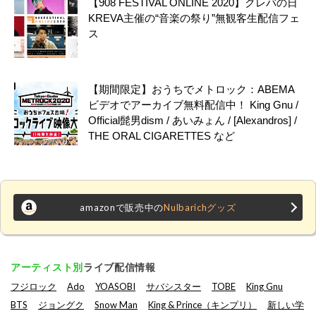
【908 FESTIVAL ONLINE 2020】クレバの日
KREVA主催の“音楽の祭り”無観客生配信フェ
ス
【期間限定】おうちでメトロック：ABEMA
ビデオでアーカイブ無料配信中！ King Gnu /
Official髭男dism / あいみょん / [Alexandros] /
THE ORAL CIGARETTES など
amazonで販売中の
Nulbarichグッズ
アーティスト別
ライブ配信情報
フジロック
Ado
YOASOBI
サバシスター
TOBE
King Gnu
BTS
ジョングク
Snow Man
King & Prince（キンプリ）
新しい学