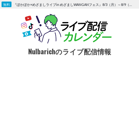
Skip
『ぽかぽか×めざましライブin めざましWANGANフェス』8/3（月）～8/9（日）〜FOD にて独占生配信決定
to
content
Nulbarichのライブ配信情報