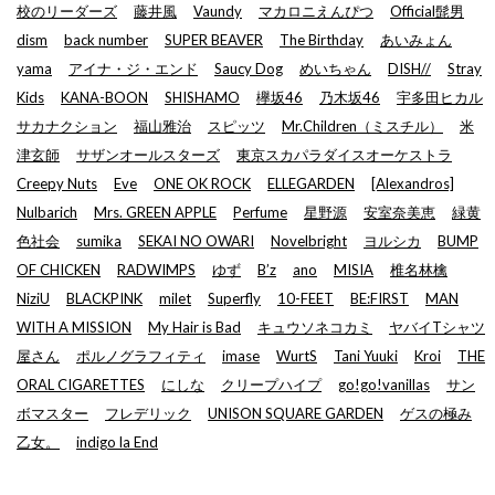
校のリーダーズ
藤井風
Vaundy
マカロニえんぴつ
Official髭男
dism
back number
SUPER BEAVER
The Birthday
あいみょん
yama
アイナ・ジ・エンド
Saucy Dog
めいちゃん
DISH//
Stray
Kids
KANA-BOON
SHISHAMO
欅坂46
乃木坂46
宇多田ヒカル
サカナクション
福山雅治
スピッツ
Mr.Children（ミスチル）
米
津玄師
サザンオールスターズ
東京スカパラダイスオーケストラ
Creepy Nuts
Eve
ONE OK ROCK
ELLEGARDEN
[Alexandros]
Nulbarich
Mrs. GREEN APPLE
Perfume
星野源
安室奈美恵
緑黄
色社会
sumika
SEKAI NO OWARI
Novelbright
ヨルシカ
BUMP
OF CHICKEN
RADWIMPS
ゆず
B’z
ano
MISIA
椎名林檎
NiziU
BLACKPINK
milet
Superfly
10-FEET
BE:FIRST
MAN
WITH A MISSION
My Hair is Bad
キュウソネコカミ
ヤバイTシャツ
屋さん
ポルノグラフィティ
imase
WurtS
Tani Yuuki
Kroi
THE
ORAL CIGARETTES
にしな
クリープハイプ
go!go!vanillas
サン
ボマスター
フレデリック
UNISON SQUARE GARDEN
ゲスの極み
乙女。
indigo la End