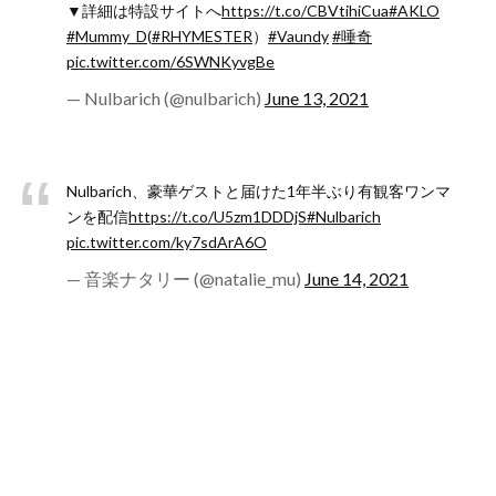
▼詳細は特設サイトへ
https://t.co/CBVtihiCua
#AKLO
#Mummy_D
(
#RHYMESTER
）
#Vaundy
#唾奇
pic.twitter.com/6SWNKyvgBe
— Nulbarich (@nulbarich)
June 13, 2021
Nulbarich、豪華ゲストと届けた1年半ぶり有観客ワンマ
ンを配信
https://t.co/U5zm1DDDjS
#Nulbarich
pic.twitter.com/ky7sdArA6O
— 音楽ナタリー (@natalie_mu)
June 14, 2021