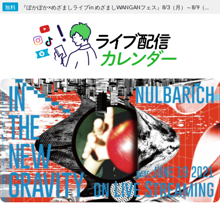
Skip
『ぽかぽか×めざましライブin めざましWANGANフェス』8/3（月）～8/9（日）〜FOD にて独占生配信決定
to
content