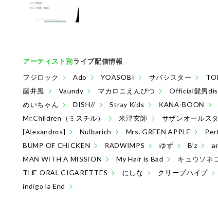
アーティスト別
ライブ配信情報
フジロック
Ado
YOASOBI
サバシスター
TO
藤井風
Vaundy
マカロニえんぴつ
Official髭男di
めいちゃん
DISH//
Stray Kids
KANA-BOON
Mr.Children（ミスチル）
米津玄師
サザンオールス
[Alexandros]
Nulbarich
Mrs. GREEN APPLE
Per
BUMP OF CHICKEN
RADWIMPS
ゆず
B’z
a
MAN WITH A MISSION
My Hair is Bad
キュウソネ
THE ORAL CIGARETTES
にしな
クリープハイプ
indigo la End