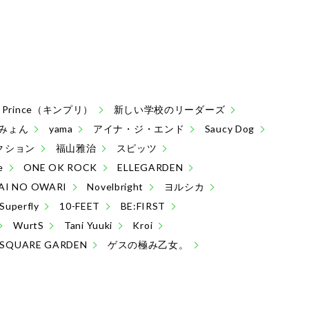
 & Prince（キンプリ）
新しい学校のリーダーズ
みょん
yama
アイナ・ジ・エンド
Saucy Dog
クション
福山雅治
スピッツ
e
ONE OK ROCK
ELLEGARDEN
AI NO OWARI
Novelbright
ヨルシカ
Superfly
10-FEET
BE:FIRST
WurtS
Tani Yuuki
Kroi
 SQUARE GARDEN
ゲスの極み乙女。