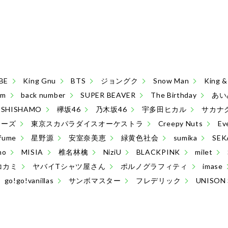
BE
King Gnu
BTS
ジョングク
Snow Man
King
sm
back number
SUPER BEAVER
The Birthday
あい
SHISHAMO
欅坂46
乃木坂46
宇多田ヒカル
サカナ
ターズ
東京スカパラダイスオーケストラ
Creepy Nuts
Ev
fume
星野源
安室奈美恵
緑黄色社会
sumika
SEK
no
MISIA
椎名林檎
NiziU
BLACKPINK
milet
コカミ
ヤバイTシャツ屋さん
ポルノグラフィティ
imase
go!go!vanillas
サンボマスター
フレデリック
UNISON