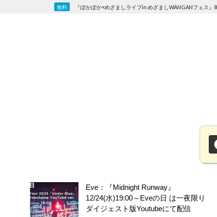
Skip
『ぽかぽか×めざましライブin めざましWANGANフェス』8
to
content
Eve：『Midnight Runway』
12/24(水)19:00～Eveの日 は一夜限り
ダイジェスト版Youtubeにて配信