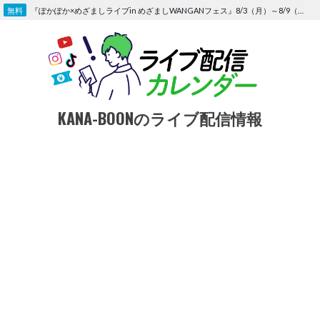
Skip
『ぽかぽか×めざましライブin めざましWANGANフェス』8/3（月）～8/9（日）〜FOD にて独占生配信決定
to
content
KANA-BOONのライブ配信情報