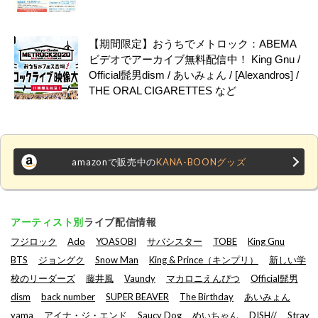
【期間限定】おうちでメトロック：ABEMA
ビデオでアーカイブ無料配信中！ King Gnu /
Official髭男dism / あいみょん / [Alexandros] /
THE ORAL CIGARETTES など
amazonで販売中の
KANA-BOONグッズ
アーティスト別
ライブ配信情報
フジロック
Ado
YOASOBI
サバシスター
TOBE
King Gnu
BTS
ジョングク
Snow Man
King & Prince（キンプリ）
新しい学
校のリーダーズ
藤井風
Vaundy
マカロニえんぴつ
Official髭男
dism
back number
SUPER BEAVER
The Birthday
あいみょん
yama
アイナ・ジ・エンド
Saucy Dog
めいちゃん
DISH//
Stray