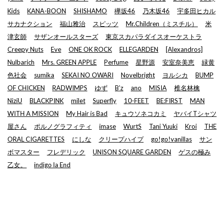
Kids
KANA-BOON
SHISHAMO
欅坂46
乃木坂46
宇多田ヒカル
サカナクション
福山雅治
スピッツ
Mr.Children（ミスチル）
米
津玄師
サザンオールスターズ
東京スカパラダイスオーケストラ
Creepy Nuts
Eve
ONE OK ROCK
ELLEGARDEN
[Alexandros]
Nulbarich
Mrs. GREEN APPLE
Perfume
星野源
安室奈美恵
緑黄
色社会
sumika
SEKAI NO OWARI
Novelbright
ヨルシカ
BUMP
OF CHICKEN
RADWIMPS
ゆず
B’z
ano
MISIA
椎名林檎
NiziU
BLACKPINK
milet
Superfly
10-FEET
BE:FIRST
MAN
WITH A MISSION
My Hair is Bad
キュウソネコカミ
ヤバイTシャツ
屋さん
ポルノグラフィティ
imase
WurtS
Tani Yuuki
Kroi
THE
ORAL CIGARETTES
にしな
クリープハイプ
go!go!vanillas
サン
ボマスター
フレデリック
UNISON SQUARE GARDEN
ゲスの極み
乙女。
indigo la End