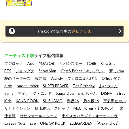
amazonで販売中の
緑仙グッズ
アーティスト別
ライブ配信情報
フジロック
Ado
YOASOBI
サバシスター
TOBE
King Gnu
BTS
ジョングク
Snow Man
King & Prince（キンプリ）
新しい学
校のリーダーズ
藤井風
Vaundy
マカロニえんぴつ
Official髭男
dism
back number
SUPER BEAVER
The Birthday
あいみょん
yama
アイナ・ジ・エンド
Saucy Dog
めいちゃん
DISH//
Stray
Kids
KANA-BOON
SHISHAMO
欅坂46
乃木坂46
宇多田ヒカル
サカナクション
福山雅治
スピッツ
Mr.Children（ミスチル）
米
津玄師
サザンオールスターズ
東京スカパラダイスオーケストラ
Creepy Nuts
Eve
ONE OK ROCK
ELLEGARDEN
[Alexandros]