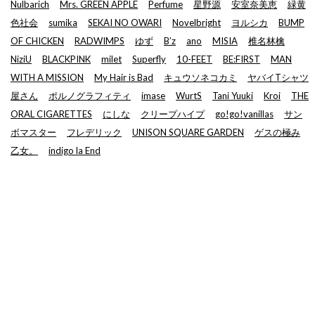
Nulbarich
Mrs. GREEN APPLE
Perfume
星野源
安室奈美恵
緑黄
色社会
sumika
SEKAI NO OWARI
Novelbright
ヨルシカ
BUMP
OF CHICKEN
RADWIMPS
ゆず
B’z
ano
MISIA
椎名林檎
NiziU
BLACKPINK
milet
Superfly
10-FEET
BE:FIRST
MAN
WITH A MISSION
My Hair is Bad
キュウソネコカミ
ヤバイTシャツ
屋さん
ポルノグラフィティ
imase
WurtS
Tani Yuuki
Kroi
THE
ORAL CIGARETTES
にしな
クリープハイプ
go!go!vanillas
サン
ボマスター
フレデリック
UNISON SQUARE GARDEN
ゲスの極み
乙女。
indigo la End