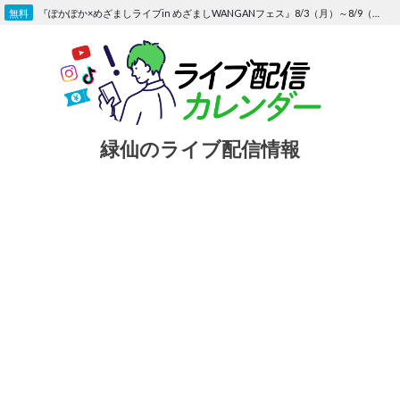
Skip
『ぽかぽか×めざましライブin めざましWANGANフェス』8/3（月）～8/9（日）〜FOD にて独占生配信決定
to
content
緑仙のライブ配信情報