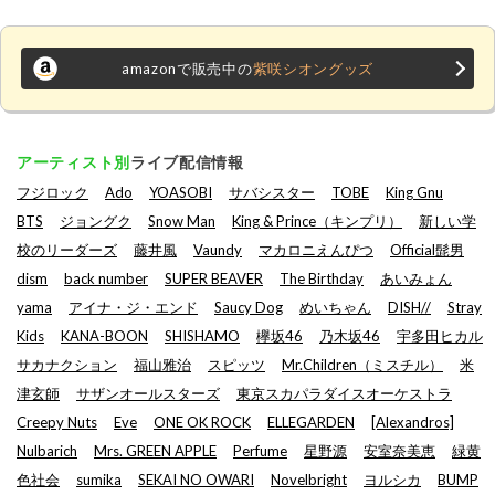
amazonで販売中の
紫咲シオングッズ
アーティスト別
ライブ配信情報
フジロック
Ado
YOASOBI
サバシスター
TOBE
King Gnu
BTS
ジョングク
Snow Man
King & Prince（キンプリ）
新しい学
校のリーダーズ
藤井風
Vaundy
マカロニえんぴつ
Official髭男
dism
back number
SUPER BEAVER
The Birthday
あいみょん
yama
アイナ・ジ・エンド
Saucy Dog
めいちゃん
DISH//
Stray
Kids
KANA-BOON
SHISHAMO
欅坂46
乃木坂46
宇多田ヒカル
サカナクション
福山雅治
スピッツ
Mr.Children（ミスチル）
米
津玄師
サザンオールスターズ
東京スカパラダイスオーケストラ
Creepy Nuts
Eve
ONE OK ROCK
ELLEGARDEN
[Alexandros]
Nulbarich
Mrs. GREEN APPLE
Perfume
星野源
安室奈美恵
緑黄
色社会
sumika
SEKAI NO OWARI
Novelbright
ヨルシカ
BUMP