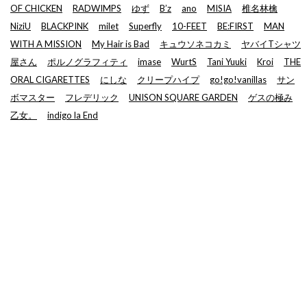
OF CHICKEN
RADWIMPS
ゆず
B’z
ano
MISIA
椎名林檎
NiziU
BLACKPINK
milet
Superfly
10-FEET
BE:FIRST
MAN
WITH A MISSION
My Hair is Bad
キュウソネコカミ
ヤバイTシャツ
屋さん
ポルノグラフィティ
imase
WurtS
Tani Yuuki
Kroi
THE
ORAL CIGARETTES
にしな
クリープハイプ
go!go!vanillas
サン
ボマスター
フレデリック
UNISON SQUARE GARDEN
ゲスの極み
乙女。
indigo la End