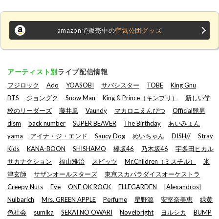
amazonで販売中の
空気公団グッズ
アーティスト別
ライブ配信情報
フジロック
Ado
YOASOBI
サバシスター
TOBE
King Gnu
BTS
ジョングク
Snow Man
King & Prince（キンプリ）
新しい学
校のリーダーズ
藤井風
Vaundy
マカロニえんぴつ
Official髭男
dism
back number
SUPER BEAVER
The Birthday
あいみょん
yama
アイナ・ジ・エンド
Saucy Dog
めいちゃん
DISH//
Stray
Kids
KANA-BOON
SHISHAMO
欅坂46
乃木坂46
宇多田ヒカル
サカナクション
福山雅治
スピッツ
Mr.Children（ミスチル）
米
津玄師
サザンオールスターズ
東京スカパラダイスオーケストラ
Creepy Nuts
Eve
ONE OK ROCK
ELLEGARDEN
[Alexandros]
Nulbarich
Mrs. GREEN APPLE
Perfume
星野源
安室奈美恵
緑黄
色社会
sumika
SEKAI NO OWARI
Novelbright
ヨルシカ
BUMP