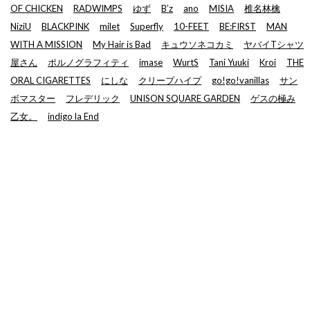
OF CHICKEN
RADWIMPS
ゆず
B’z
ano
MISIA
椎名林檎
NiziU
BLACKPINK
milet
Superfly
10-FEET
BE:FIRST
MAN
WITH A MISSION
My Hair is Bad
キュウソネコカミ
ヤバイTシャツ
屋さん
ポルノグラフィティ
imase
WurtS
Tani Yuuki
Kroi
THE
ORAL CIGARETTES
にしな
クリープハイプ
go!go!vanillas
サン
ボマスター
フレデリック
UNISON SQUARE GARDEN
ゲスの極み
乙女。
indigo la End