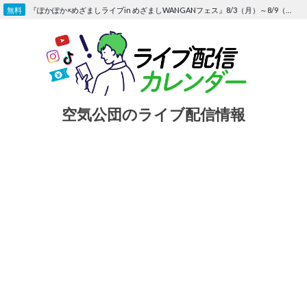
Skip
『ぽかぽか×めざましライブin めざましWANGANフェス』8/3（月）～8/9（日）〜FOD にて独占生配信決定
to
content
空気公団のライブ配信情報