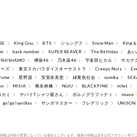
BE
King Gnu
BTS
ジョングク
Snow Man
King
sm
back number
SUPER BEAVER
The Birthday
あい
SHISHAMO
欅坂46
乃木坂46
宇多田ヒカル
サカナ
ターズ
東京スカパラダイスオーケストラ
Creepy Nuts
Ev
fume
星野源
安室奈美恵
緑黄色社会
sumika
SEK
no
MISIA
椎名林檎
NiziU
BLACKPINK
milet
コカミ
ヤバイTシャツ屋さん
ポルノグラフィティ
imase
go!go!vanillas
サンボマスター
フレデリック
UNISON
情報は内容が変更になっている場合もございます。最新の情報は必ず公式アカウント等で