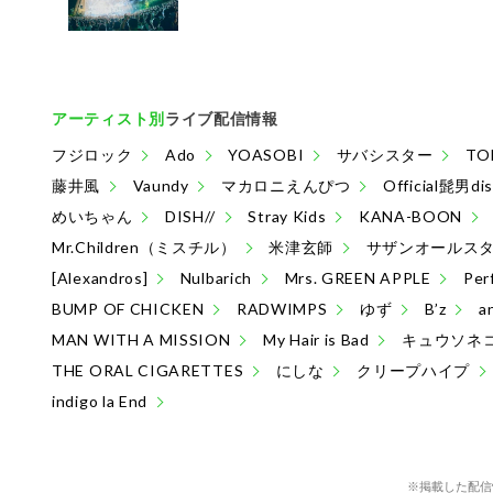
アーティスト別
ライブ配信情報
フジロック
Ado
YOASOBI
サバシスター
TO
藤井風
Vaundy
マカロニえんぴつ
Official髭男di
めいちゃん
DISH//
Stray Kids
KANA-BOON
Mr.Children（ミスチル）
米津玄師
サザンオールス
[Alexandros]
Nulbarich
Mrs. GREEN APPLE
Per
BUMP OF CHICKEN
RADWIMPS
ゆず
B’z
a
MAN WITH A MISSION
My Hair is Bad
キュウソネ
THE ORAL CIGARETTES
にしな
クリープハイプ
indigo la End
※掲載した配信