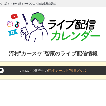
/3（月）～8/9（日）〜FOD にて独占生配信決定
河村"カースケ"智康のライブ配信情報
amazonで販売中の
河村"カースケ"智康グッズ