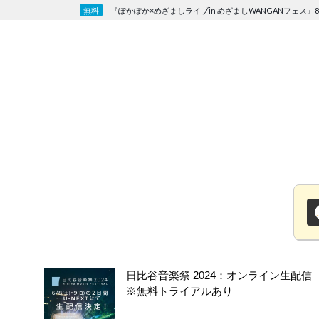
Skip
『ぽかぽか×めざましライブin めざましWANGANフェス』8
to
content
日比谷音楽祭 2024：オンライン生配信
※無料トライアルあり