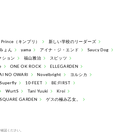
 & Prince（キンプリ）
新しい学校のリーダーズ
みょん
yama
アイナ・ジ・エンド
Saucy Dog
クション
福山雅治
スピッツ
e
ONE OK ROCK
ELLEGARDEN
AI NO OWARI
Novelbright
ヨルシカ
Superfly
10-FEET
BE:FIRST
WurtS
Tani Yuuki
Kroi
 SQUARE GARDEN
ゲスの極み乙女。
ご確認ください。