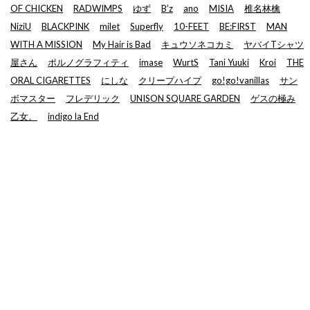
OF CHICKEN
RADWIMPS
ゆず
B’z
ano
MISIA
椎名林檎
NiziU
BLACKPINK
milet
Superfly
10-FEET
BE:FIRST
MAN
WITH A MISSION
My Hair is Bad
キュウソネコカミ
ヤバイTシャツ
屋さん
ポルノグラフィティ
imase
WurtS
Tani Yuuki
Kroi
THE
ORAL CIGARETTES
にしな
クリープハイプ
go!go!vanillas
サン
ボマスター
フレデリック
UNISON SQUARE GARDEN
ゲスの極み
乙女。
indigo la End