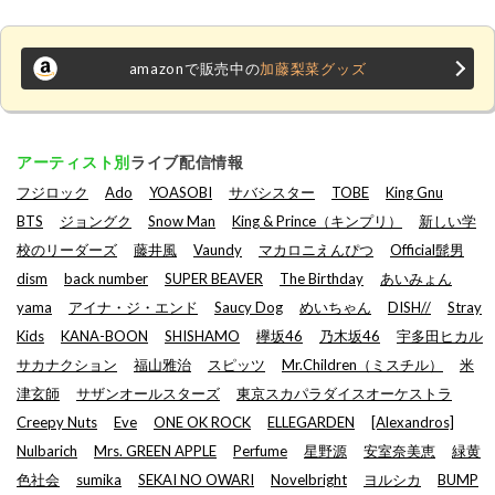
amazonで販売中の
加藤梨菜グッズ
アーティスト別
ライブ配信情報
フジロック
Ado
YOASOBI
サバシスター
TOBE
King Gnu
BTS
ジョングク
Snow Man
King & Prince（キンプリ）
新しい学
校のリーダーズ
藤井風
Vaundy
マカロニえんぴつ
Official髭男
dism
back number
SUPER BEAVER
The Birthday
あいみょん
yama
アイナ・ジ・エンド
Saucy Dog
めいちゃん
DISH//
Stray
Kids
KANA-BOON
SHISHAMO
欅坂46
乃木坂46
宇多田ヒカル
サカナクション
福山雅治
スピッツ
Mr.Children（ミスチル）
米
津玄師
サザンオールスターズ
東京スカパラダイスオーケストラ
Creepy Nuts
Eve
ONE OK ROCK
ELLEGARDEN
[Alexandros]
Nulbarich
Mrs. GREEN APPLE
Perfume
星野源
安室奈美恵
緑黄
色社会
sumika
SEKAI NO OWARI
Novelbright
ヨルシカ
BUMP