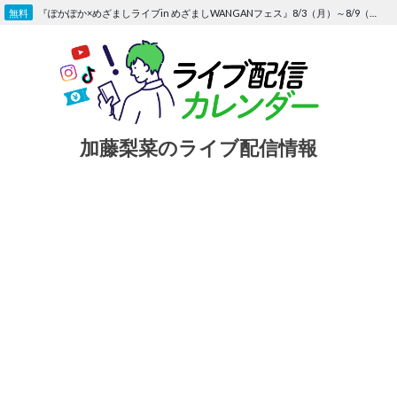
Skip
『ぽかぽか×めざましライブin めざましWANGANフェス』8/3（月）～8/9（日）〜FOD にて独占生配信決定
to
content
加藤梨菜のライブ配信情報