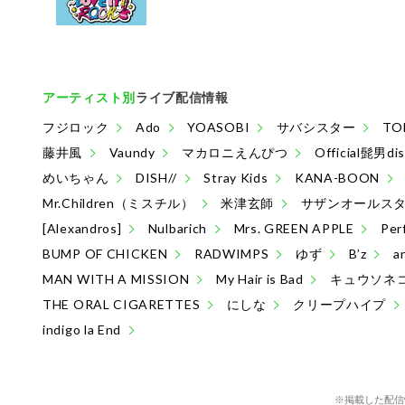
アーティスト別
ライブ配信情報
フジロック
Ado
YOASOBI
サバシスター
TO
藤井風
Vaundy
マカロニえんぴつ
Official髭男di
めいちゃん
DISH//
Stray Kids
KANA-BOON
Mr.Children（ミスチル）
米津玄師
サザンオールス
[Alexandros]
Nulbarich
Mrs. GREEN APPLE
Per
BUMP OF CHICKEN
RADWIMPS
ゆず
B’z
a
MAN WITH A MISSION
My Hair is Bad
キュウソネ
THE ORAL CIGARETTES
にしな
クリープハイプ
indigo la End
※掲載した配信