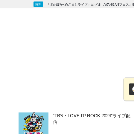
Skip
『ぽかぽか×めざましライブin めざましWANGANフェス』8
to
content
“TBS・LOVE IT! ROCK 2024”ライブ配
信