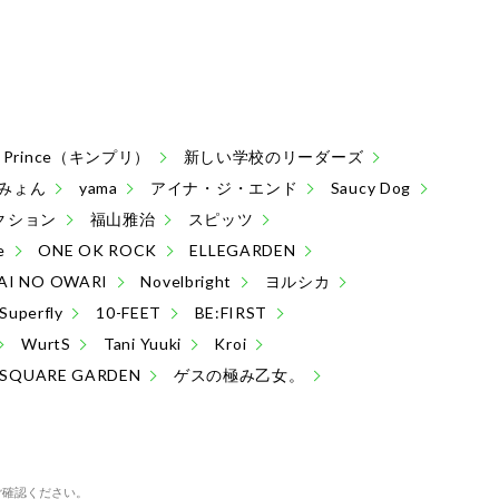
 & Prince（キンプリ）
新しい学校のリーダーズ
みょん
yama
アイナ・ジ・エンド
Saucy Dog
クション
福山雅治
スピッツ
e
ONE OK ROCK
ELLEGARDEN
AI NO OWARI
Novelbright
ヨルシカ
Superfly
10-FEET
BE:FIRST
WurtS
Tani Yuuki
Kroi
 SQUARE GARDEN
ゲスの極み乙女。
ご確認ください。