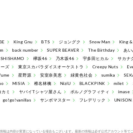
BE
King Gnu
BTS
ジョングク
Snow Man
King
sm
back number
SUPER BEAVER
The Birthday
あい
SHISHAMO
欅坂46
乃木坂46
宇多田ヒカル
サカナ
ターズ
東京スカパラダイスオーケストラ
Creepy Nuts
Ev
fume
星野源
安室奈美恵
緑黄色社会
sumika
SEK
no
MISIA
椎名林檎
NiziU
BLACKPINK
milet
コカミ
ヤバイTシャツ屋さん
ポルノグラフィティ
imase
go!go!vanillas
サンボマスター
フレデリック
UNISON
情報は内容が変更になっている場合もございます。最新の情報は必ず公式アカウント等で