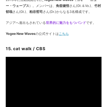
ー・ウェーブス
）。メンバーは、
角舘健悟
さん(Gt.＆Vo.)、
竹村
郁哉
さん(Gt.)、
粕谷哲司
さん(Dr.)からなる3名構成です。
アジアへ進出もされている
世界的に魅力をもつバンド
です。
Yogee New Waves
の公式サイトは
こちら
15. cat walk / CBS