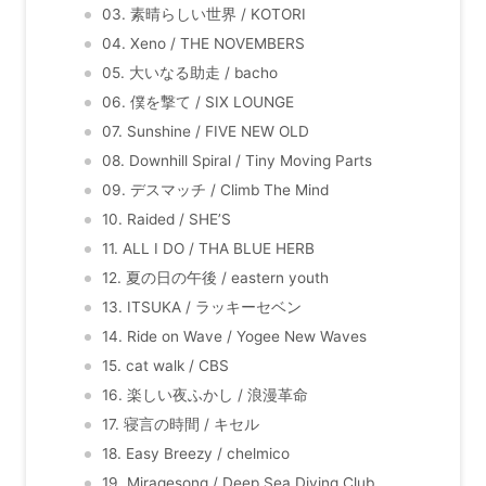
03. 素晴らしい世界 / KOTORI
04. Xeno / THE NOVEMBERS
05. 大いなる助走 / bacho
06. 僕を撃て / SIX LOUNGE
07. Sunshine / FIVE NEW OLD
08. Downhill Spiral / Tiny Moving Parts
09. デスマッチ / Climb The Mind
10. Raided / SHE’S
11. ALL I DO / THA BLUE HERB
12. 夏の日の午後 / eastern youth
13. ITSUKA / ラッキーセベン
14. Ride on Wave / Yogee New Waves
15. cat walk / CBS
16. 楽しい夜ふかし / 浪漫革命
17. 寝言の時間 / キセル
18. Easy Breezy / chelmico
19. Miragesong / Deep Sea Diving Club