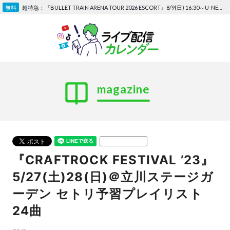
Skip
超特急：『BULLET TRAIN ARENA TOUR 2026 ESCORT』8/9(日) 16:30～U-NEXTで独占ライブ配信 ※無料トライアルあり
to
content
magazine
URLをコピーする
『CRAFTROCK FESTIVAL ’23』
5/27(土)28(日)＠立川ステージガ
ーデン セトリ予習プレイリスト
24曲