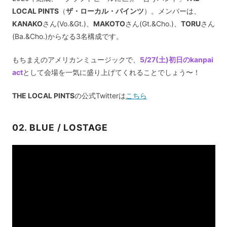
LOCAL PINTS
（
ザ・ローカル・パインツ
）。メンバーは、
KANAKO
さん(Vo.&Gt.)、
MAKOTO
さん(Gt.&Cho.)、
TORU
さん
(Ba.&Cho.)からなる3名構成です。
もちまえのアメリカンミュージックで、
5/27(土)初日のkanpai
act
として会場を一気に盛り上げてくれることでしょう〜！
THE LOCAL PINTS
の公式Twitterは
こちら
02. BLUE / LOSTAGE