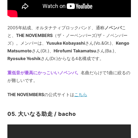
2005年結成、オルタナティブロックバンド、通称
ノベンバ
こ
と、
THE NOVEMBERS
（ザ・ノーベンバーズ/ザ・ノベンバー
ズ）。メンバーは、
Yusuke Kobayashi
さん(Vo.&Gt.)、
Kengo
Matsumoto
さん(Gt.)、
Hirofumi Takamatsu
さん(Ba.)、
Ryosuke Yoshik
さん(Dr.)からなる4名構成です。
重低音が最高にかっこいいノベンバ。
名曲だらけで1曲に絞るの
が難しいです。
THE NOVEMBERS
の公式サイトは
こちら
05. 大いなる助走 / bacho