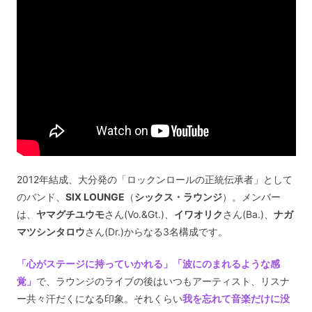
2012年結成、大分発の「ロックンロールの正統伝承者」として
のバンド、
SIX LOUNGE
（
シックス・ラウンジ
）。メンバー
は、
ヤマグチユウモ
さん(Vo.&Gt.)、
イワオリク
さん(Ba.)、
ナガ
マツシンタロウ
さん(Dr.)からなる3名構成です。
「心がステージに持っていかれる」「波にのまれるような感
覚」
で、ラウンジのライブの後はいつもアーティスト、リスナ
ー共々汗だくになる印象。それくらい
我を忘れて音楽だけに没