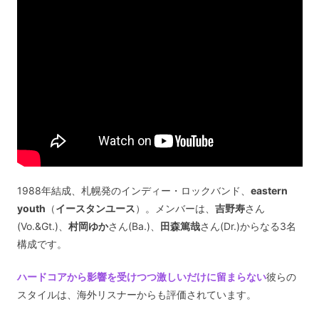
1988年結成、札幌発のインディー・ロックバンド、
eastern
youth
（
イースタンユース
）。メンバーは、
吉野寿
さん
(Vo.&Gt.)、
村岡ゆか
さん(Ba.)、
田森篤哉
さん(Dr.)からなる3名
構成です。
ハードコアから影響を受けつつ激しいだけに留まらない
彼らの
スタイルは、海外リスナーからも評価されています。