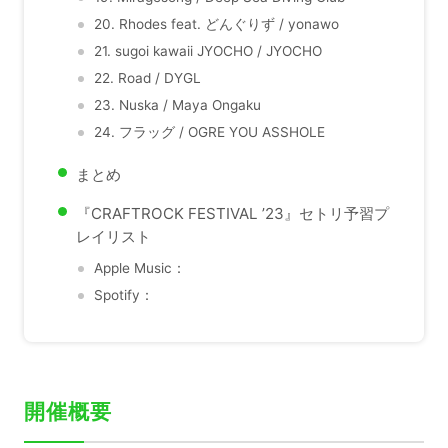
20. Rhodes feat. どんぐりず / yonawo
21. sugoi kawaii JYOCHO / JYOCHO
22. Road / DYGL
23. Nuska / Maya Ongaku
24. フラッグ / OGRE YOU ASSHOLE
まとめ
『CRAFTROCK FESTIVAL ’23』セトリ予習プ
レイリスト
Apple Music：
Spotify：
開催概要