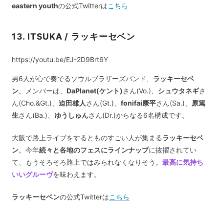
eastern youth
の公式Twitterは
こちら
13. ITSUKA / ラッキーセベン
https://youtu.be/EJ-2D9Brt6Y
男6人が心で奏でるソウルブラザーズバンド、
ラッキーセベ
ン
。メンバーは、
DaPlanet(ケント)
さん(Vo.)、
シュウタネギ
さ
ん(Cho.&Gt.)、
迫田雄人
さん(Gt.)、
fonifai康平
さん(Sa.)、
原篤
生
さん(Ba.)、
ゆうしゅん
さん(Dr.)からなる6名構成です。
大阪で路上ライブをするとものすごい人が集まる
ラッキーセベ
ン
。今年
続々と各地のフェスにラインナップ
に抜擢されてい
て、もうそろそろ路上ではみられなくなりそう。
最高に気持ち
いいグルーヴ
を味わえます。
ラッキーセベン
の公式Twitterは
こちら