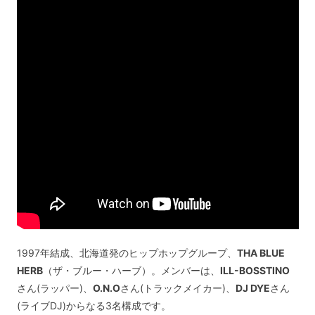
1997年結成、北海道発のヒップホップグループ、
THA BLUE
HERB
（ザ・ブルー・ハーブ）。メンバーは、
ILL-BOSSTINO
さん(ラッパー)、
O.N.O
さん(トラックメイカー)、
DJ DYE
さん
(ライブDJ)からなる3名構成です。