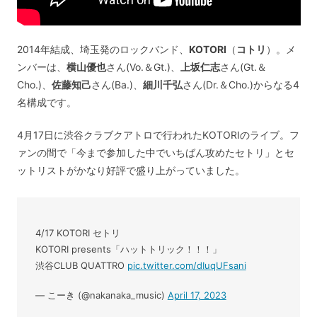
2014年結成、埼玉発のロックバンド、
KOTORI
（
コトリ
）。メ
ンバーは、
横山優也
さん(Vo.＆Gt.)、
上坂仁志
さん(Gt.＆
Cho.)、
佐藤知己
さん(Ba.)、
細川千弘
さん(Dr.＆Cho.)からなる4
名構成です。
4月17日に渋谷クラブクアトロで行われたKOTORIのライブ。フ
ァンの間で「今まで参加した中でいちばん攻めたセトリ」とセ
ットリストがかなり好評で盛り上がっていました。
4/17 KOTORI セトリ
KOTORI presents「ハットトリック！！！」
渋谷CLUB QUATTRO
pic.twitter.com/dIuqUFsani
— こーき (@nakanaka_music)
April 17, 2023