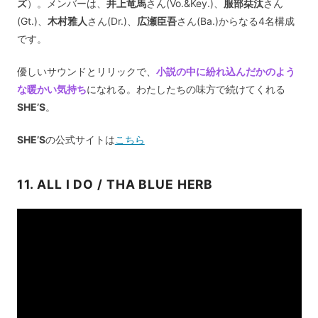
ズ
）。メンバーは、
井上竜馬
さん(Vo.&Key.)、
服部栞汰
さん
(Gt.)、
木村雅人
さん(Dr.)、
広瀬臣吾
さん(Ba.)からなる4名構成
です。
優しいサウンドとリリックで、
小説の中に紛れ込んだかのよう
な暖かい気持ち
になれる。わたしたちの味方で続けてくれる
SHE’S
。
SHE’S
の公式サイトは
こちら
11. ALL I DO / THA BLUE HERB