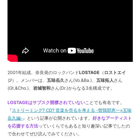
2001年結成、奈良発のロックバンド
LOSTAGE
（
ロストエイ
ジ
）。メンバーは、
五味岳久
さん(Vo.&Ba.)、
五味拓人
さん
(Gt.&Cho.)、
岩城智和
さん(Dr.)からなる3名構成です。
LOSTAGEはサブスク開襟されていない
ことでも有名です。
『
ストリーミング? CD? 音楽を売るを考える -曽我部恵一×五味
岳久編-
』という記事が公開されています。
好きなアーティスト
を応援する方法
っていくらでもあると知り趣深い記事でしたの
で合わせてぜひ読んでみてください。