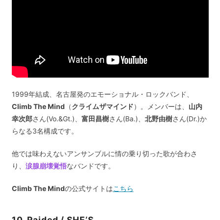
1999年結成、名古屋発のエモーショナル・ロックバンド、
Climb The Mind
（
クライムザマインド
）。メンバーは、
山内
幸次郎
さん(Vo.&Gt.)、
富田昌樹
さん(Ba.)、
北野由樹
さん(Dr.)か
らなる3名構成です。
他では味わえないアンサンブルに情の乗り切った歌が合わさ
り、
涙腺崩壊覚悟
なバンドです。
Climb The Mind
の公式サイトは
こちら
10. Raided / SHE’S