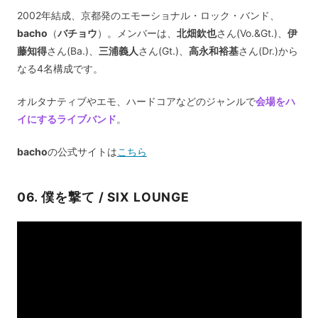
2002年結成、京都発のエモーショナル・ロック・バンド、
bacho
（
バチョウ
）。メンバーは、
北畑欽也
さん(Vo.&Gt.)、
伊
藤知得
さん(Ba.)、
三浦義人
さん(Gt.)、
高永和裕基
さん(Dr.)から
なる4名構成です。
オルタナティブやエモ、ハードコアなどのジャンルで
会場をハ
イにするライブバンド
。
bacho
の公式サイトは
こちら
06. 僕を撃て / SIX LOUNGE