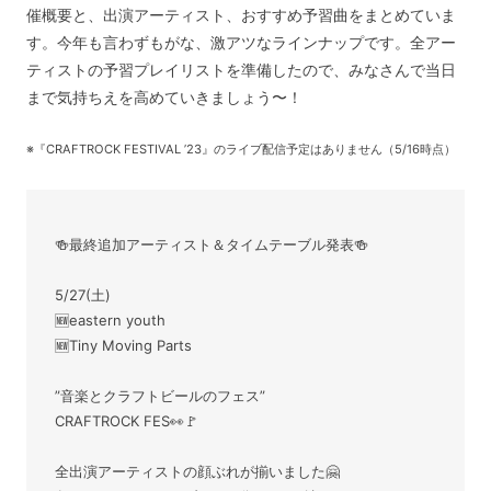
催概要と、出演アーティスト、おすすめ予習曲をまとめていま
す。今年も言わずもがな、激アツなラインナップです。全アー
ティストの予習プレイリストを準備したので、みなさんで当日
まで気持ちえを高めていきましょう〜！
※『CRAFTROCK FESTIVAL ’23』のライブ配信予定はありません（5/16時点）
🍻最終追加アーティスト＆タイムテーブル発表🍻
5/27(土)
🆕eastern youth
🆕Tiny Moving Parts
”音楽とクラフトビールのフェス”
CRAFTROCK FES👀🚩
全出演アーティストの顔ぶれが揃いました🤗