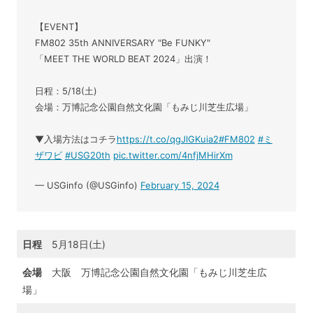
【EVENT】
FM802 35th ANNIVERSARY "Be FUNKY"
「MEET THE WORLD BEAT 2024」出演！
日程：5/18(土)
会場：万博記念公園自然文化園「もみじ川芝生広場」
▼入場方法はコチラ
https://t.co/qgJlGKuia2
#FM802
#ミ
ザワビ
#USG20th
pic.twitter.com/4nfjMHirXm
— USGinfo (@USGinfo)
February 15, 2024
日程
5月18日(土)
会場
大阪 万博記念公園自然文化園「もみじ川芝生広
場」