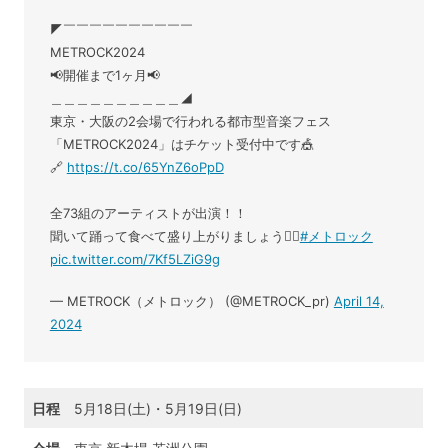
◤￣￣￣￣￣￣￣￣￣￣
METROCK2024
📢開催まで1ヶ月📢
＿＿＿＿＿＿＿＿＿＿◢
東京・大阪の2会場で行われる都市型音楽フェス
「METROCK2024」はチケット受付中です🎪
🔗
https://t.co/65YnZ6oPpD
全73組のアーティストが出演！！
聞いて踊って食べて盛り上がりましょう❤️‍🔥
#メトロック
pic.twitter.com/7Kf5LZiG9g
— METROCK（メトロック） (@METROCK_pr)
April 14,
2024
日程
5月18日(土)・5月19日(日)