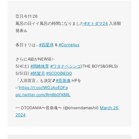
⏰只今11:26
風呂の日イイ風呂の時間になりました
#オトダマ24
入浴順
発表♨️
各日トリは…
#四星球
&
#Cornelius
さらに4組がNEW浴✨
5/4(土)
#岡崎体育
#ワタナベシンゴ
(THE BOYS&GIRLS)
5/5(日)
#怒髪天
#SCOOBIEDO
「入浴宣言」も決定🎵
#音泉魂
HPを
✅
https://t.co/lWGJAoEDFa
pic.twitter.com/Rm8b0fX8RL
— OTODAMA〜音泉魂〜 (@onsendamashii)
March 26,
2024