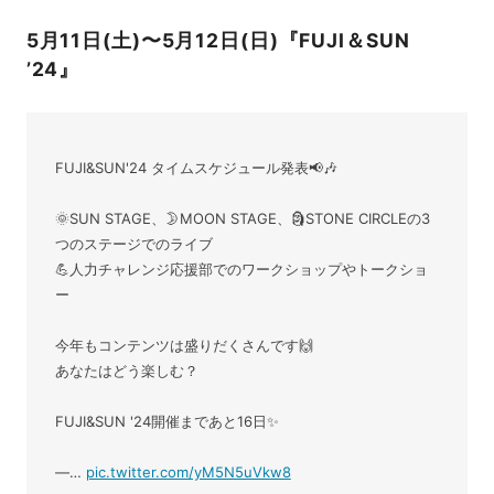
5月11日(土)〜5月12日(日)『FUJI＆SUN
’24』
FUJI&SUN'24 タイムスケジュール発表📢🎶
🌞SUN STAGE、🌛MOON STAGE、🗿STONE CIRCLEの3
つのステージでのライブ
💪人力チャレンジ応援部でのワークショップやトークショ
ー
今年もコンテンツは盛りだくさんです🙌
あなたはどう楽しむ？
FUJI&SUN '24開催まであと16日✨
—…
pic.twitter.com/yM5N5uVkw8