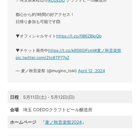
都心から約1時間の好アクセス！
日帰り参加も可能です🙆
▼オフィシャルサイト
https://t.co/fiB6ZBIpQb
▼チケット発売中
https://t.co/kRS6GlFcmI
#麦ノ秋音楽祭
pic.twitter.com/Zto8TP77gZ
— 麦ノ秋音楽祭 (@mugino_toki)
April 12, 2024
日程
5月11日(土)・5月12日(日)
会場
埼玉 COEDOクラフトビール醸造所
ホームページ
『
麦ノ秋音楽祭2024
』