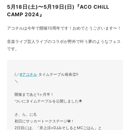
5月18日(土)〜5月19日(日)『ACO CHiLL
CAMP 2024』
アコチルは今年で開催10周年です！おめでとうございます〜！
音楽ライブ芸人ライブのコラボが野外で叶う夢のようなフェス
です。
/／
#アコチル
タイムテーブル発表👏!!
＼
開催まであと1ヶ月半！
ついにタイムテーブルを公開しました🌟
さ、ら、に💪
初日にサッカートークステージ⚽️！
2日目には、「井上涼×DJみそしるとMCごはん」と