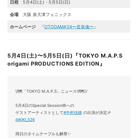
日程
5月4日(土)・5月5日(日)
会場
大阪 泉大津フェニックス
ホームページ
『
OTODAMA’24〜音泉魂〜
』
5月4日(土)〜5月5日(日)『TOKYO M.A.P.S
origami PRODUCTIONS EDITION』
\🗺「TOKYO M.A.P.S」ニュース‼️🗺//
5月4日のSpecial Session枠への
ゲストアーティストとして
#中村佳穂
の出演が決定🎉
@KIKI_526
両日のタイムテーブルも解禁✨