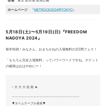
会場
東京 新木場 若洲公園
ホームページ
『
METROCK2024@TOKYO
』
5月18日(土)〜5月19日(日)『FREEDOM
NAGOYA 2024』
毎年恒例！みなさん、おまちかねの入場無料の2日間フェス！
「もちろん完全入場無料」ってパワーワードですね。チケット
の確保はおはやめに〜！
– 大 大 大 拡 散 🔥
￣￣￣￣￣￣￣￣￣￣￣￣￣￣￣￣￣￣￣￣￣￣
🌳タイムテーブル発表🌳