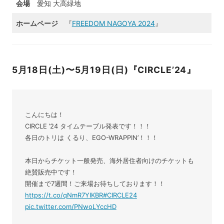
会場
愛知 大高緑地
ホームページ
『
FREEDOM NAGOYA 2024
』
5月18日(土)〜5月19日(日)『CIRCLE’24』
こんにちは！
CIRCLE ’24 タイムテーブル発表です！！！
各日のトリは くるり、EGO-WRAPPIN’！！！
本日からチケット一般発売、海外居住者向けのチケットも
絶賛販売中です！
開催まで7週間！ご来場お待ちしております！！
https://t.co/qNmR7YIKBR
#CIRCLE24
pic.twitter.com/PNwoLYccHD