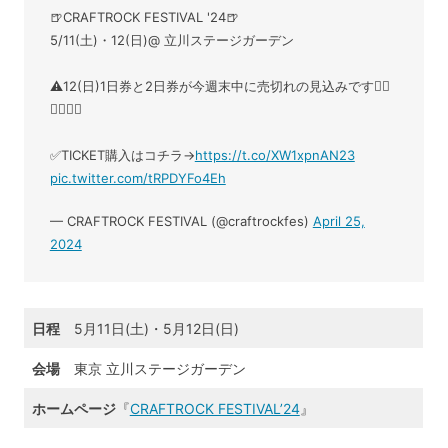
🍺CRAFTROCK FESTIVAL '24🍺
5/11(土)・12(日)@ 立川ステージガーデン
⚠12(日)1日券と2日券が今週末中に売切れの見込みです🙇‍♂
🙇‍♂🙇‍♂
✅TICKET購入はコチラ→
https://t.co/XW1xpnAN23
pic.twitter.com/tRPDYFo4Eh
— CRAFTROCK FESTIVAL (@craftrockfes)
April 25,
2024
日程
5月11日(土)・5月12日(日)
会場
東京 立川ステージガーデン
ホームページ
『
CRAFTROCK FESTIVAL’24
』