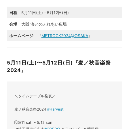
日程
5月11日(土)・5月12日(日)
会場
大阪 海とのふれあい広場
ホームページ
『
METROCK2024@OSAKA
』
5月11日(土)〜5月12日(日)『麦ノ秋音楽祭
2024』
＼タイムテーブル発表／
麦ノ秋音楽祭2024
#Harvest
🗓️5/11 sat. – 5/12 sun.
📍埼玉県東松山市
#COEDO
クラフトビール醸造所