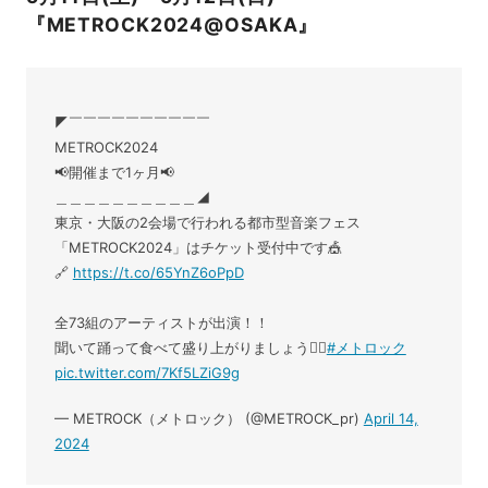
『METROCK2024@OSAKA』
◤￣￣￣￣￣￣￣￣￣￣
METROCK2024
📢開催まで1ヶ月📢
＿＿＿＿＿＿＿＿＿＿◢
東京・大阪の2会場で行われる都市型音楽フェス
「METROCK2024」はチケット受付中です🎪
🔗
https://t.co/65YnZ6oPpD
全73組のアーティストが出演！！
聞いて踊って食べて盛り上がりましょう❤️‍🔥
#メトロック
pic.twitter.com/7Kf5LZiG9g
— METROCK（メトロック） (@METROCK_pr)
April 14,
2024