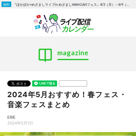
Skip
『ぽかぽか×めざましライブin めざましWANGANフェス』8/3（月）～8/9（日）〜FOD にて独占生配信決定
to
content
magazine
URLをコピーする
2024年5月おすすめ！春フェス・
音楽フェスまとめ
ERIE
2024年5月1日