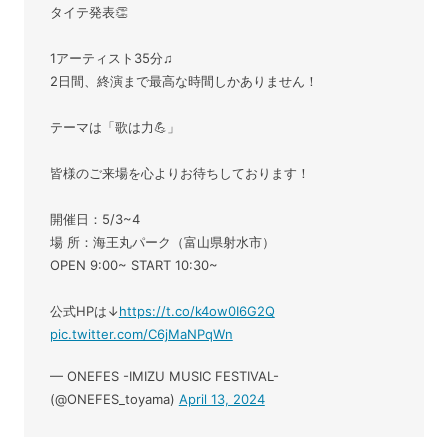
タイテ発表👏
1アーティスト35分♫
2日間、終演まで最高な時間しかありません！
テーマは「歌は力💪」
皆様のご来場を心よりお待ちしております！
開催日：5/3~4
場 所：海王丸パーク（富山県射水市）
OPEN 9:00~ START 10:30~
公式HPは↓
https://t.co/k4ow0I6G2Q
pic.twitter.com/C6jMaNPqWn
— ONEFES -IMIZU MUSIC FESTIVAL-
(@ONEFES_toyama)
April 13, 2024