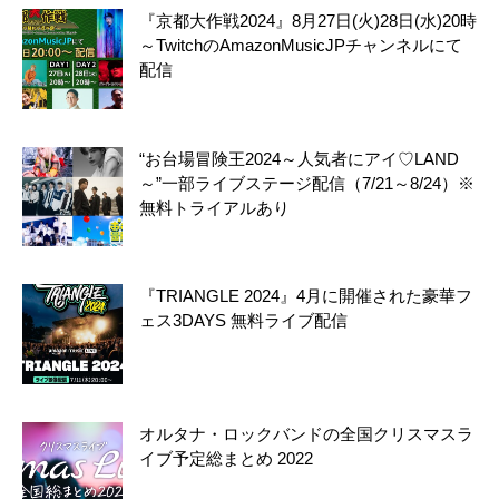
『京都大作戦2024』8月27日(火)28日(水)20時
～TwitchのAmazonMusicJPチャンネルにて
配信
“お台場冒険王2024～人気者にアイ♡LAND
～”一部ライブステージ配信（7/21～8/24）※
無料トライアルあり
『TRIANGLE 2024』4月に開催された豪華フ
ェス3DAYS 無料ライブ配信
オルタナ・ロックバンドの全国クリスマスラ
イブ予定総まとめ 2022