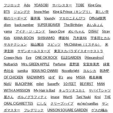
フジロック
Ado
YOASOBI
サバシスター
TOBE
King Gnu
BTS
ジョングク
Snow Man
King & Prince（キンプリ）
新しい学
校のリーダーズ
藤井風
Vaundy
マカロニえんぴつ
Official髭男
dism
back number
SUPER BEAVER
The Birthday
あいみょん
yama
アイナ・ジ・エンド
Saucy Dog
めいちゃん
DISH//
Stray
Kids
KANA-BOON
SHISHAMO
欅坂46
乃木坂46
宇多田ヒカル
サカナクション
福山雅治
スピッツ
Mr.Children（ミスチル）
米
津玄師
サザンオールスターズ
東京スカパラダイスオーケストラ
Creepy Nuts
Eve
ONE OK ROCK
ELLEGARDEN
[Alexandros]
Nulbarich
Mrs. GREEN APPLE
Perfume
星野源
安室奈美恵
緑黄
色社会
sumika
SEKAI NO OWARI
Novelbright
ヨルシカ
BUMP
OF CHICKEN
RADWIMPS
ゆず
B’z
ano
MISIA
椎名林檎
NiziU
BLACKPINK
milet
Superfly
10-FEET
BE:FIRST
MAN
WITH A MISSION
My Hair is Bad
キュウソネコカミ
ヤバイTシャツ
屋さん
ポルノグラフィティ
imase
WurtS
Tani Yuuki
Kroi
THE
ORAL CIGARETTES
にしな
クリープハイプ
go!go!vanillas
サン
ボマスター
フレデリック
UNISON SQUARE GARDEN
ゲスの極み