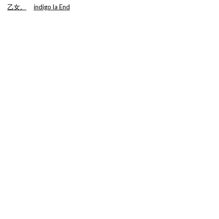
乙女。
indigo la End