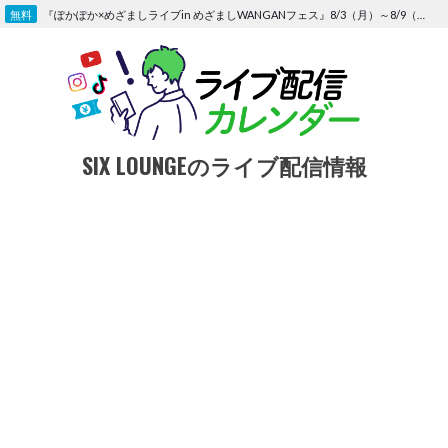
Skip
『ぽかぽか×めざましライブin めざましWANGANフェス』8/3（月）～8/9（日）〜FOD にて独占生配信決定
to
content
SIX LOUNGEのライブ配信情報