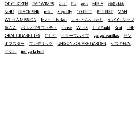
OF CHICKEN
RADWIMPS
ゆず
B’z
ano
MISIA
椎名林檎
NiziU
BLACKPINK
milet
Superfly
10-FEET
BE:FIRST
MAN
WITH A MISSION
My Hair is Bad
キュウソネコカミ
ヤバイTシャツ
屋さん
ポルノグラフィティ
imase
WurtS
Tani Yuuki
Kroi
THE
ORAL CIGARETTES
にしな
クリープハイプ
go!go!vanillas
サン
ボマスター
フレデリック
UNISON SQUARE GARDEN
ゲスの極み
乙女。
indigo la End