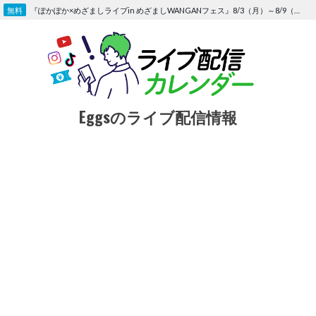
Skip
『ぽかぽか×めざましライブin めざましWANGANフェス』8/3（月）～8/9（日）〜FOD にて独占生配信決定
to
content
Eggsのライブ配信情報