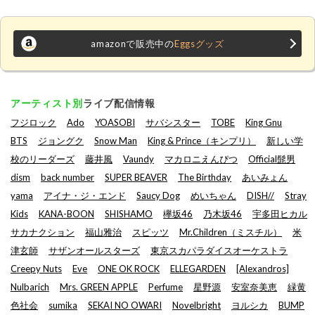
amazonで販売中の
Eggsグッズ
アーティスト別
ライブ配信情報
フジロック
Ado
YOASOBI
サバシスター
TOBE
King Gnu
BTS
ジョングク
Snow Man
King & Prince（キンプリ）
新しい学
校のリーダーズ
藤井風
Vaundy
マカロニえんぴつ
Official髭男
dism
back number
SUPER BEAVER
The Birthday
あいみょん
yama
アイナ・ジ・エンド
Saucy Dog
めいちゃん
DISH//
Stray
Kids
KANA-BOON
SHISHAMO
欅坂46
乃木坂46
宇多田ヒカル
サカナクション
福山雅治
スピッツ
Mr.Children（ミスチル）
米
津玄師
サザンオールスターズ
東京スカパラダイスオーケストラ
Creepy Nuts
Eve
ONE OK ROCK
ELLEGARDEN
[Alexandros]
Nulbarich
Mrs. GREEN APPLE
Perfume
星野源
安室奈美恵
緑黄
色社会
sumika
SEKAI NO OWARI
Novelbright
ヨルシカ
BUMP