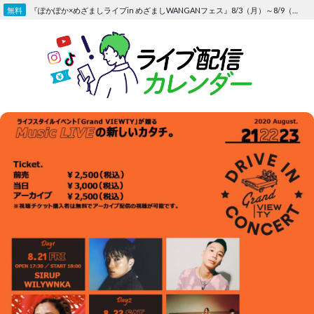
Skip
『ぽかぽか×めざましライブin めざましWANGANフェス』8/3（月）～8/9（日）〜FOD にて独占生配信決定
to
content