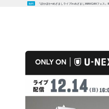
Skip
『ぽかぽか×めざましライブin めざましWANGANフェス』8
to
content