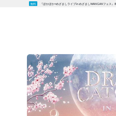
Skip
『ぽかぽか×めざましライブin めざましWANGANフェス』8
to
content