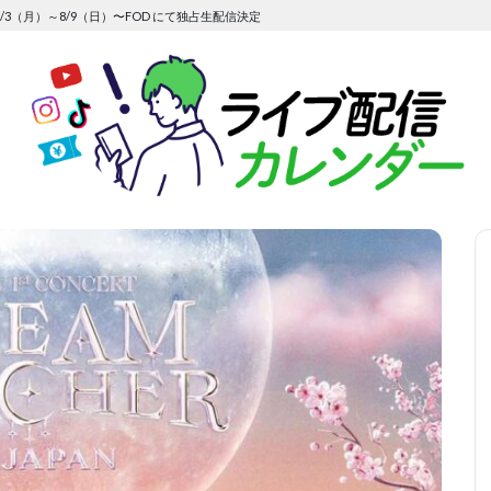
/3（月）～8/9（日）〜FOD にて独占生配信決定