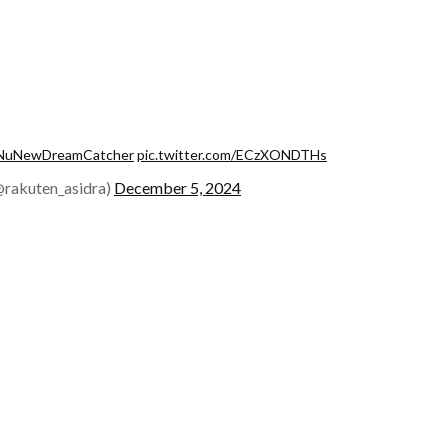
NuNewDreamCatcher
pic.twitter.com/ECzXONDTHs
uten_asidra)
December 5, 2024