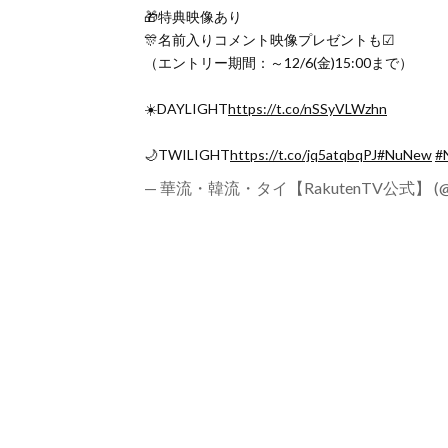
🎁特典映像あり
🎊名前入りコメント映像プレゼントも☑
（エントリー期間：～12/6(金)15:00まで）
☀️DAYLIGHT
https://t.co/nSSyVLWzhn
🌙TWILIGHT
https://t.co/jq5atqbqPJ
#NuNew
#
— 華流・韓流・タイ【RakutenTV公式】 (@rak