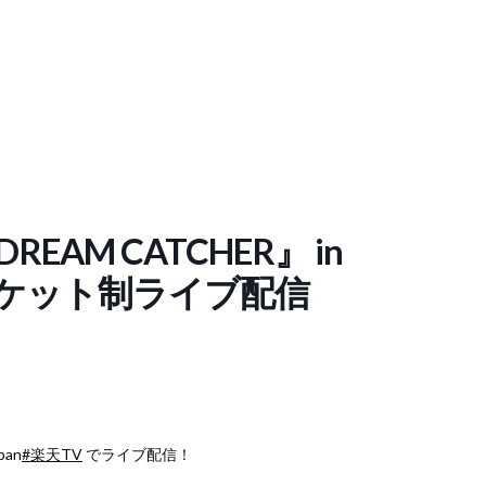
『DREAM CATCHER』 in
チケット制ライブ配信
pan
#楽天TV
でライブ配信！