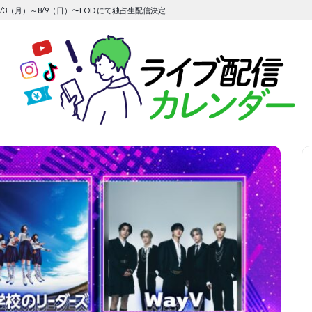
/3（月）～8/9（日）〜FOD にて独占生配信決定