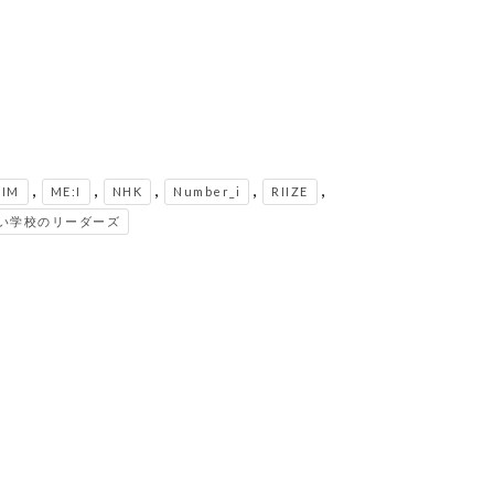
,
,
,
,
,
FIM
ME:I
NHK
Number_i
RIIZE
い学校のリーダーズ