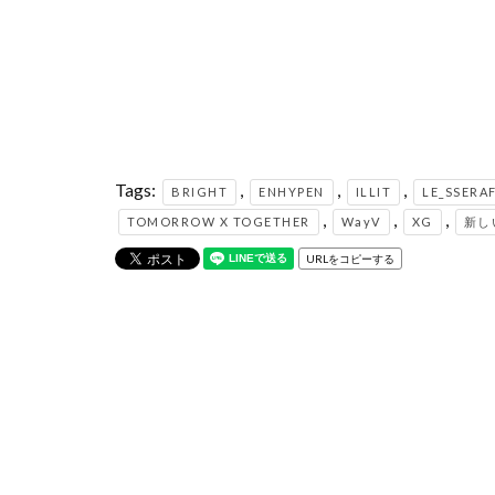
Tags:
,
,
,
BRIGHT
ENHYPEN
ILLIT
LE_SSERA
,
,
,
TOMORROW X TOGETHER
WayV
XG
新し
URLをコピーする