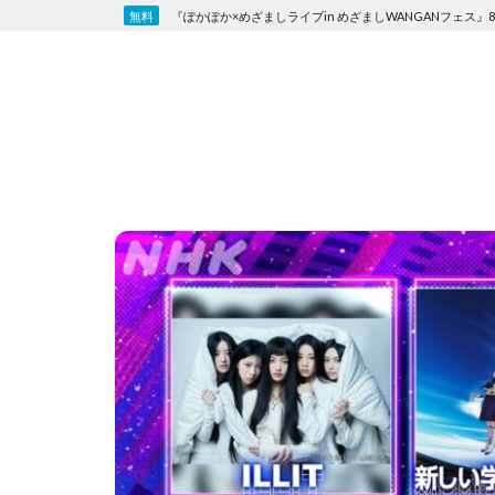
Skip
『ぽかぽか×めざましライブin めざましWANGANフェス』8
to
content