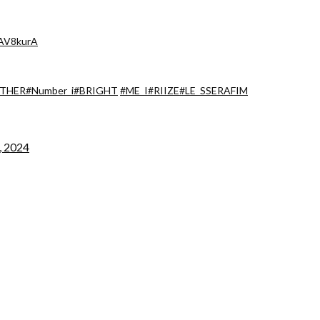
cAV8kurA
THER
#Number_i
#BRIGHT
#ME_I
#RIIZE
#LE_SSERAFIM
, 2024