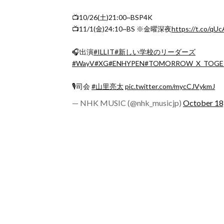
📺10/26(土)21:00~BSP4K
📺11/1(金)24:10~BS ※金曜深夜
https://t.co/qU
🎧出演
#ILLIT
#新しい学校のリーダーズ
#WayV
#XG
#ENHYPEN
#TOMORROW_X_TOGE
🎙️司会
#山里亮太
pic.twitter.com/mycCJVykmJ
— NHK MUSIC (@nhk_musicjp)
October 18