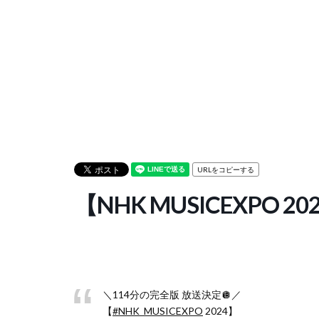
URLをコピーする
【NHK MUSICEXPO 
＼114分の完全版 放送決定🪩／
【
#NHK_MUSICEXPO
2024】