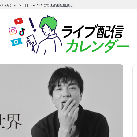
/3（月）～8/9（日）〜FOD にて独占生配信決定