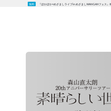
Skip
『ぽかぽか×めざましライブin めざましWANGANフェス』8
to
content