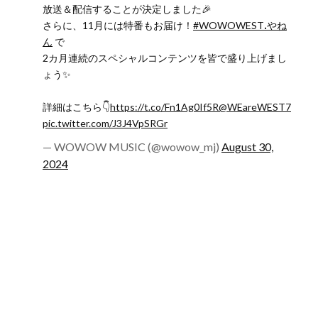
放送＆配信することが決定しました🎉
さらに、11月には特番もお届け！
#WOWOWESTꓸやね
ん
で
2カ月連続のスペシャルコンテンツを皆で盛り上げまし
ょう✨
詳細はこちら👇
https://t.co/Fn1Ag0If5R
@WEareWEST7
pic.twitter.com/J3J4VpSRGr
— WOWOW MUSIC (@wowow_mj)
August 30,
2024