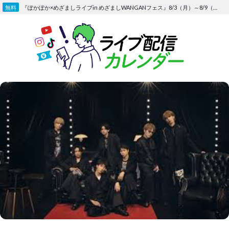
Skip
『ぽかぽか×めざましライブin めざましWANGANフェス』8/3（月）～8/9（日）〜FOD にて独占生配信決定
to
content