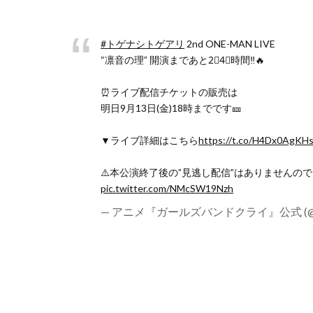
#トゲナシトゲアリ
2nd ONE-MAN LIVE
“凛音の理” 開演まであと2⃣4⃣時間‼️🔥
⏰ライブ配信チケットの販売は
明日9月13日(金)18時までです🎫
▼ライブ詳細はこちら
https://t.co/H4Dx0AgKH
⚠️本公演終了後の”見逃し配信”はありませんの
pic.twitter.com/NMcSW19Nzh
— アニメ『ガールズバンドクライ』公式 (@girl