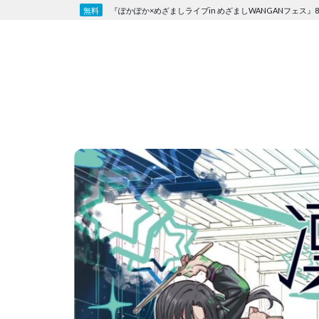
Skip
『ぽかぽか×めざましライブin めざましWANGANフェス』8
to
content