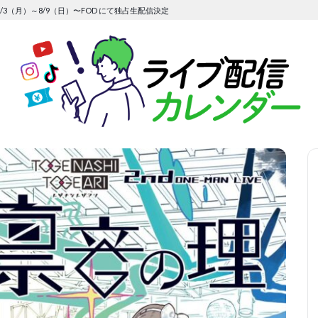
/3（月）～8/9（日）〜FOD にて独占生配信決定