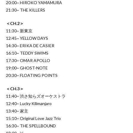
20:00~ HIROKO YAMAMURA
21:30~ THE KILLERS
＜CH.2＞
11:30~ 新東京
12:45~ YELLOW DAYS
14:30~ ERIKA DE CASIER
16:10~ TEDDY SWIMS
17:30~ OMAR APOLLO
19:00~ GHOST-NOTE
20:30~ FLOATING POINTS
＜CH.3＞
11:40~ 渋さ知らズオーケストラ
12:40~ Lucky Kilimanjaro
13:40~ 家主
15:10~ Original Love Jazz Trio
16:30~ THE SPELLBOUND