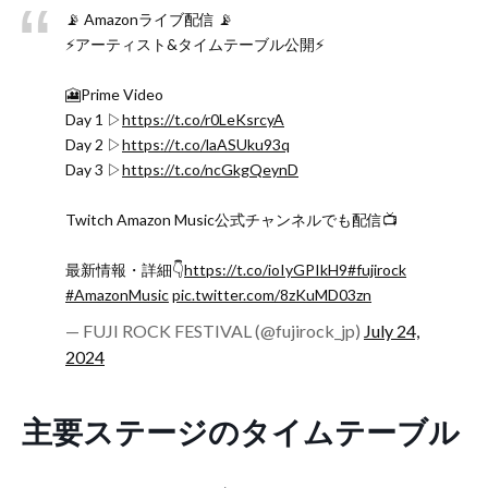
📡 Amazonライブ配信 📡
⚡️アーティスト&タイムテーブル公開⚡️
🎦Prime Video
Day 1 ▷
https://t.co/r0LeKsrcyA
Day 2 ▷
https://t.co/laASUku93q
Day 3 ▷
https://t.co/ncGkgQeynD
Twitch Amazon Music公式チャンネルでも配信📺
最新情報・詳細👇
https://t.co/ioIyGPIkH9
#fujirock
#AmazonMusic
pic.twitter.com/8zKuMD03zn
— FUJI ROCK FESTIVAL (@fujirock_jp)
July 24,
2024
主要ステージのタイムテーブル