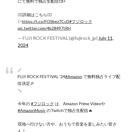
にて無料で独占生配信📺⚡️
❤️‍🔥詳細はこちら❤️‍🔥
▷
https://t.co/FOSbez7CcD
#フジロック
pic.twitter.com/4b28497tRH
— FUJI ROCK FESTIVAL (@fujirock_jp)
July 11,
2024
／
FUJI ROCK FESTIVAL '24
#Amazon
で無料独占ライブ配
信決定🎉
＼
今年の
#フジロック
は、Amazon Prime Videoや
#AmazonMusic
のTwitchで独占生配信🔥
現地へ行けない方や、おうちで音楽を楽しみたい皆さ
ん！