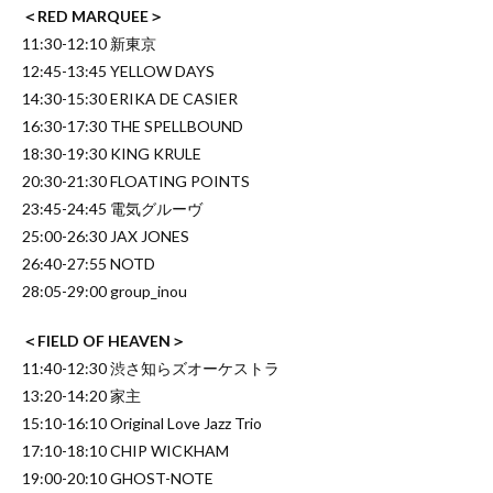
＜RED MARQUEE＞
11:30-12:10 新東京
12:45-13:45 YELLOW DAYS
14:30-15:30 ERIKA DE CASIER
16:30-17:30 THE SPELLBOUND
18:30-19:30 KING KRULE
20:30-21:30 FLOATING POINTS
23:45-24:45 電気グルーヴ
25:00-26:30 JAX JONES
26:40-27:55 NOTD
28:05-29:00 group_inou
＜FIELD OF HEAVEN＞
11:40-12:30 渋さ知らズオーケストラ
13:20-14:20 家主
15:10-16:10 Original Love Jazz Trio
17:10-18:10 CHIP WICKHAM
19:00-20:10 GHOST-NOTE