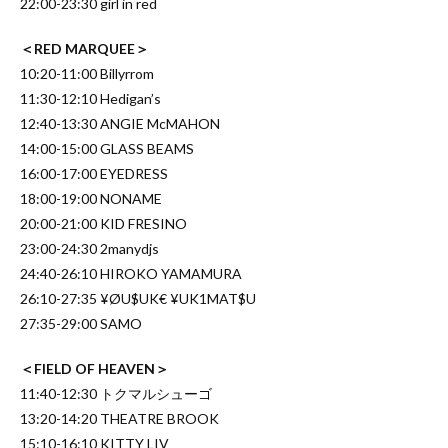
22:00-23:30 girl in red
＜RED MARQUEE＞
10:20-11:00 Billyrrom
11:30-12:10 Hedigan’s
12:40-13:30 ANGIE McMAHON
14:00-15:00 GLASS BEAMS
16:00-17:00 EYEDRESS
18:00-19:00 NONAME
20:00-21:00 KID FRESINO
23:00-24:30 2manydjs
24:40-26:10 HIROKO YAMAMURA
26:10-27:35 ¥ØU$UK€ ¥UK1MAT$U
27:35-29:00 SAMO
＜FIELD OF HEAVEN＞
11:40-12:30 トクマルシューゴ
13:20-14:20 THEATRE BROOK
15:10-16:10 KITTY LIV