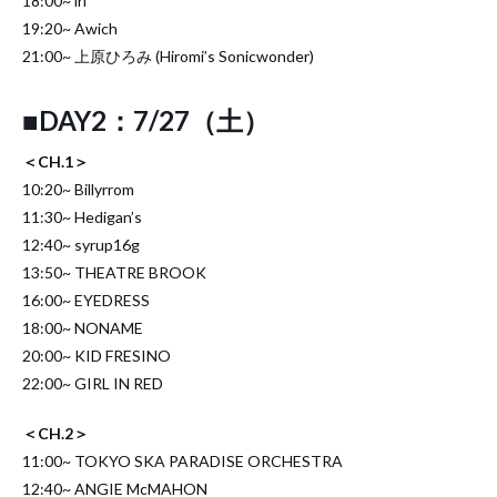
18:00~ iri
19:20~ Awich
21:00~ 上原ひろみ (Hiromi’s Sonicwonder)
■DAY2：7/27（土）
＜CH.1＞
10:20~ Billyrrom
11:30~ Hedigan’s
12:40~ syrup16g
13:50~ THEATRE BROOK
16:00~ EYEDRESS
18:00~ NONAME
20:00~ KID FRESINO
22:00~ GIRL IN RED
＜CH.2＞
11:00~ TOKYO SKA PARADISE ORCHESTRA
12:40~ ANGIE McMAHON