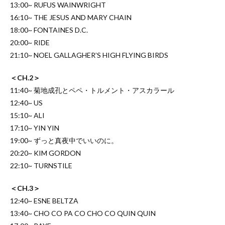
13:00~ RUFUS WAINWRIGHT
16:10~ THE JESUS AND MARY CHAIN
18:00~ FONTAINES D.C.
20:00~ RIDE
21:10~ NOEL GALLAGHER’S HIGH FLYING BIRDS
＜CH.2＞
11:40~ 菊地成孔とペペ・トルメント・アスカラール
12:40~ US
15:10~ ALI
17:10~ YIN YIN
19:00~ ずっと真夜中でいいのに。
20:20~ KIM GORDON
22:10~ TURNSTILE
＜CH.3＞
12:40~ ESNE BELTZA
13:40~ CHO CO PA CO CHO CO QUIN QUIN