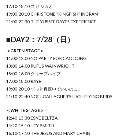
17:10-18:10 スガ シカオ
19:00-20:10 CHRISTONE “KINGFISH” INGRAM
21:00-22:30 THE YUSSEF DAYES EXPERIENCE
■DAY2：7/28（日）
＜GREEN STAGE＞
11:00-12:00 NO PARTY FOR CAO DONG
13:00-14:00 RUFUS WAINWRIGHT
15:00-16:00 クリープハイプ
17:00-18:00 RAYE
19:00-20:10 ずっと真夜中でいいのに。
21:10-22:40 NOEL GALLAGHER’S HIGH FLYING BIRDS
＜WHITE STAGE＞
12:40-13:30 ESNE BELTZA
14:20-15:10 HEY-SMITH
16:10-17:10 THE JESUS AND MARY CHAIN