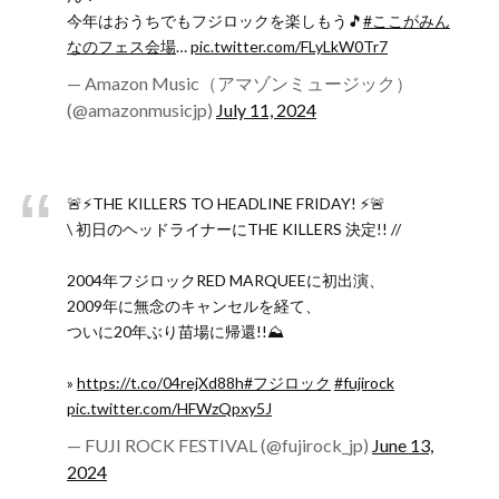
今年はおうちでもフジロックを楽しもう🎵
#ここがみん
なのフェス会場
…
pic.twitter.com/FLyLkW0Tr7
— Amazon Music（アマゾンミュージック）
(@amazonmusicjp)
July 11, 2024
🚨⚡️THE KILLERS TO HEADLINE FRIDAY! ⚡️🚨
\ 初日のヘッドライナーにTHE KILLERS 決定!! //
2004年フジロックRED MARQUEEに初出演、
2009年に無念のキャンセルを経て、
ついに20年ぶり苗場に帰還!!⛰
»
https://t.co/04rejXd88h
#フジロック
#fujirock
pic.twitter.com/HFWzQpxy5J
— FUJI ROCK FESTIVAL (@fujirock_jp)
June 13,
2024