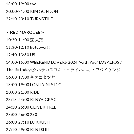
18:00-19:00 toe
20:00-21:00 KIM GORDON
22:10-23:10 TURNSTILE
＜RED MARQUEE＞
10:20-11:00 森 大翔
11:30-12:10 betcover!!
12:40-13:30 US
14:00-15:00 WEEKEND LOVERS 2024 “with You” LOSALIOS /
The Birthday (クハラカズユキ・ヒライハルキ・フジイケンジ)
16:00-17:00 キタニタツヤ
18:00-19:00 FONTAINES D.C.
20:00-21:00 RIDE
23:15-24:00 KENYA GRACE
24:10-25:00 OLIVER TREE
25:00-26:00 250
26:00-27:10 DJ KRUSH
27:10-29:00 KEN ISHII