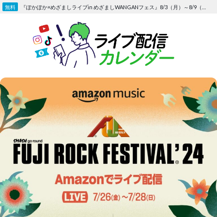
Skip
『ぽかぽか×めざましライブin めざましWANGANフェス』8/3（月）～8/9（日）〜FOD にて独占生配信決定
to
content