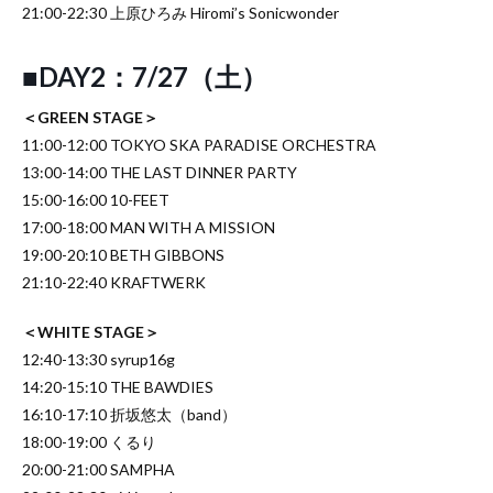
21:00-22:30 上原ひろみ Hiromi’s Sonicwonder
■DAY2：7/27（土）
＜GREEN STAGE＞
11:00-12:00 TOKYO SKA PARADISE ORCHESTRA
13:00-14:00 THE LAST DINNER PARTY
15:00-16:00 10-FEET
17:00-18:00 MAN WITH A MISSION
19:00-20:10 BETH GIBBONS
21:10-22:40 KRAFTWERK
＜WHITE STAGE＞
12:40-13:30 syrup16g
14:20-15:10 THE BAWDIES
16:10-17:10 折坂悠太（band）
18:00-19:00 くるり
20:00-21:00 SAMPHA