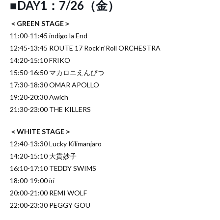
■DAY1：7/26（金）
＜GREEN STAGE＞
11:00-11:45 indigo la End
12:45-13:45 ROUTE 17 Rock’n’Roll ORCHESTRA
14:20-15:10 FRIKO
15:50-16:50 マカロニえんぴつ
17:30-18:30 OMAR APOLLO
19:20-20:30 Awich
21:30-23:00 THE KILLERS
＜WHITE STAGE＞
12:40-13:30 Lucky Kilimanjaro
14:20-15:10 大貫妙子
16:10-17:10 TEDDY SWIMS
18:00-19:00 iri
20:00-21:00 REMI WOLF
22:00-23:30 PEGGY GOU