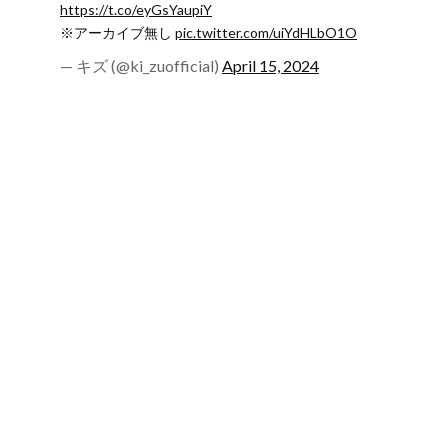
https://t.co/eyGsYaupiY
※アーカイブ無し
pic.twitter.com/uiYdHLbO1O
— キズ (@ki_zuofficial)
April 15, 2024