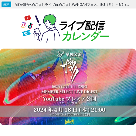
Skip
『ぽかぽか×めざましライブin めざましWANGANフェス』8/3（月）～8/9（日）〜FOD にて独占生配信決定
to
content