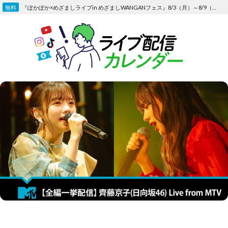
Skip
『ぽかぽか×めざましライブin めざましWANGANフェス』8/3（月）～8/9（日）〜FOD にて独占生配信決定
to
content