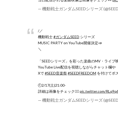
— 機動戦士ガンダムSEEDシリーズ (@SEED
/／
機動戦士
#ガンダムSEED
シリーズ
MUSIC PARTY on YouTube開催決定📣
＼
「SEEDシリーズ」を彩った楽曲のMV・ライブ
YouTube Live配信を視聴しながらチャット欄や
Xで
#SEED音楽祭
#SEEDFREEDOM
を付けてポス
🕘2/17(土)21:00-
詳細は画像をチェック👇🏻
pic.twitter.com/RLq9
— 機動戦士ガンダムSEEDシリーズ (@SEED