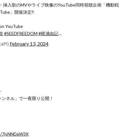
挿入歌のMVやライブ映像のYouTube同時視聴企画「機動戦
uTube」開催決定‼️
 YouTube
祭
#SEEDFREEDOM
#梶浦由記
…
taff)
February 13, 2024
を
チャンネル」で一夜限り公開！
co/7jsNNDaW3X