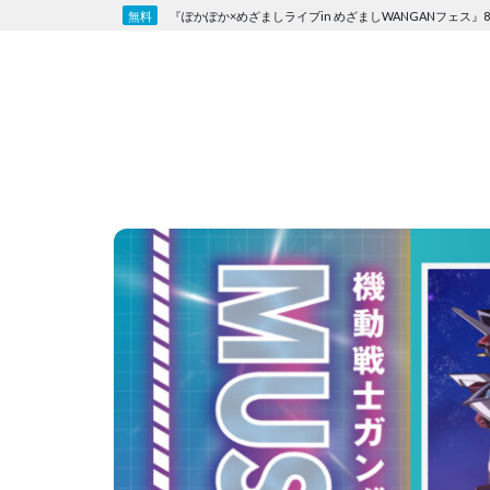
Skip
『ぽかぽか×めざましライブin めざましWANGANフェス』8
to
content