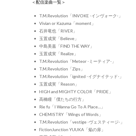
＜配信楽曲一覧＞
T.M.Revolution「INVOKE -インヴォーク-」
Vivian or Kazuma「moment」
石井竜也「RIVER」
玉置成実「Believe」
中島美嘉「FIND THE WAY」
玉置成実「Realize」
T.M.Revolution「Meteor -ミーティア-」
T.M.Revolution「Zips」
T.M.Revolution「ignited -イグナイテッド-」
玉置成実「Reason」
HIGH and MIGHTY COLOR「PRIDE」
高橋瞳「僕たちの行方」
Rie fu「I Wanna Go To A Place…」
CHEMISTRY「Wings of Words」
T.M.Revolution「vestige -ヴェスティージ-」
FictionJunction YUUKA「焔の扉」