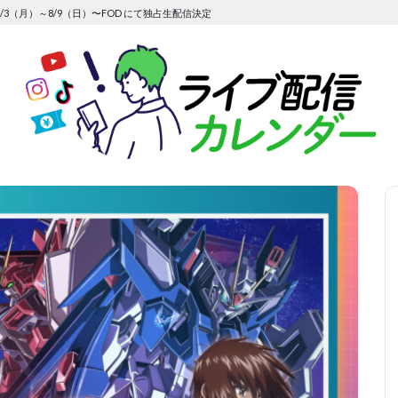
/3（月）～8/9（日）〜FOD にて独占生配信決定