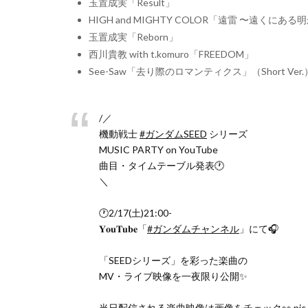
玉置成実「Result」
HIGH and MIGHTY COLOR「遠雷 〜遠くにあ
玉置成実「Reborn」
西川貴教 with t.komuro「FREEDOM」
See-Saw「去り際のロマンティクス」（Short Ver.
/／
機動戦士
#ガンダムSEED
シリーズ
MUSIC PARTY on YouTube
曲目・タイムテーブル発表🕐
＼
🕐2/17(土)21:00-
𝐘𝐨𝐮𝐓𝐮𝐛𝐞「
#ガンダムチャンネル
」にて🎧
「SEEDシリーズ」を彩った楽曲の
MV・ライブ映像を一夜限り公開✨
当日配信される楽曲映像は画像をチェック👀
pic