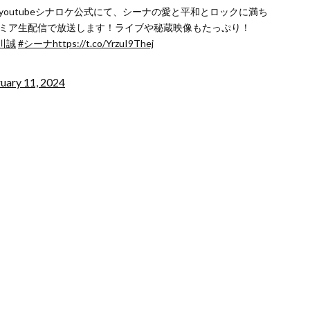
らyoutubeシナロケ公式にて、シーナの愛と平和とロックに満ち
」プレミア生配信で放送します！ライブや秘蔵映像もたっぷり！
川誠
#シーナ
https://t.co/YrzuI9Thej
uary 11, 2024