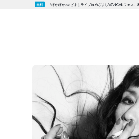
Skip
『ぽかぽか×めざましライブin めざましWANGANフェス』8
to
content