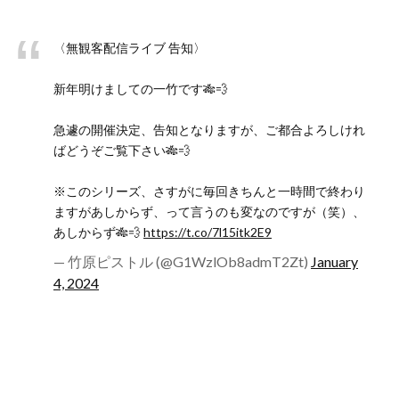
〈無観客配信ライブ 告知〉
新年明けましての一竹です🎋💨
急遽の開催決定、告知となりますが、ご都合よろしけれ
ばどうぞご覧下さい🎋💨
※このシリーズ、さすがに毎回きちんと一時間で終わり
ますがあしからず、って言うのも変なのですが（笑）、
あしからず🎋💨
https://t.co/7l15itk2E9
— 竹原ピストル (@G1WzlOb8admT2Zt)
January
4, 2024