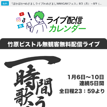
Skip
『ぽかぽか×めざましライブin めざましWANGANフェス』8/3（月）～8/9（日）〜FOD にて独占生配信決定
to
content