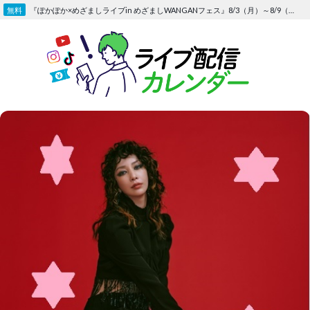
Skip
『ぽかぽか×めざましライブin めざましWANGANフェス』8/3（月）～8/9（日）〜FOD にて独占生配信決定
to
content