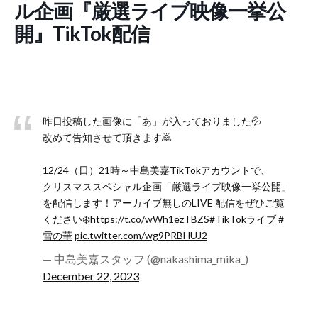
ル企画『厳選ライブ映像一挙公
開』TikTok配信
昨日投稿した画像に「あ」が入っておりました💦
改めて告知させて頂きます🙇
12/24（日）21時～中島美嘉TikTokアカウントで、
クリスマススペシャル企画「厳選ライブ映像一挙公開」
を配信します！アーカイブ無しのLIVE 配信をぜひご覧
ください❄️
https://t.co/wWh1ezTBZS
#TikTokライブ
#
雪の華
pic.twitter.com/wg9PRBHUJ2
— 中島美嘉スタッフ (@nakashima_mika_)
December 22, 2023