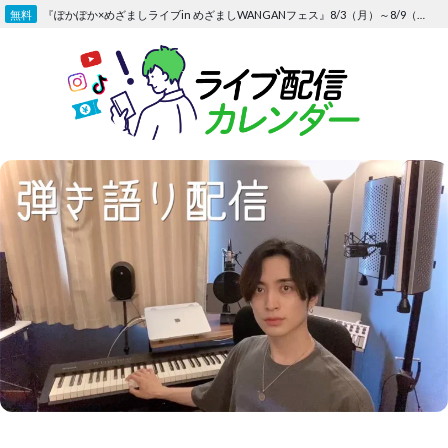
Skip
『ぽかぽか×めざましライブin めざましWANGANフェス』8/3（月）～8/9（日）〜FOD にて独占生配信決定
to
content