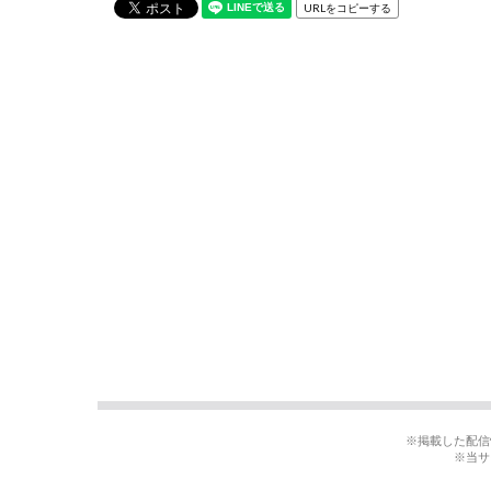
URLをコピーする
※掲載した配信
※当サ