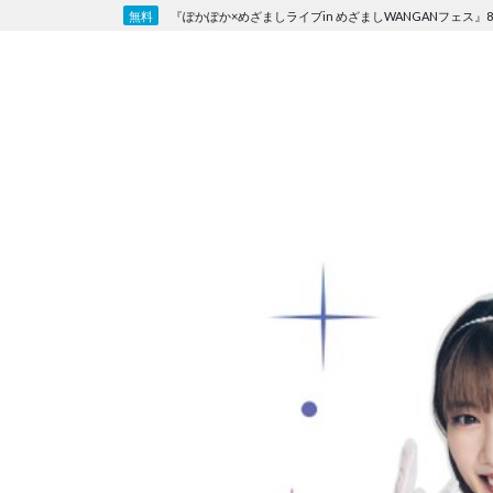
Skip
『ぽかぽか×めざましライブin めざましWANGANフェス』8
to
content