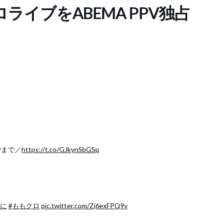
ライブをABEMA PPV独占
9まで／
https://t.co/GJkynSbGSp
れに
#ももクロ
pic.twitter.com/Zj6exFPQ9v