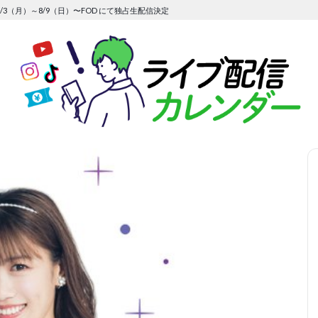
/3（月）～8/9（日）〜FOD にて独占生配信決定