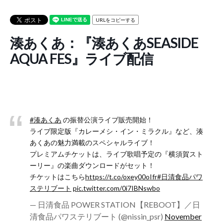
URLをコピーする
湊あくあ：『湊あくあSEASIDE
AQUA FES』ライブ配信
#湊あくあ
の振替公演ライブ販売開始！
ライブ限定版『カレーメシ・イン・ミラクル』など、湊
あくあの魅力満載のスペシャルライブ！
プレミアムチケットは、ライブ歌唱予定の『横須賀スト
ーリー』の楽曲ダウンロードがセット！
チケットはこちら​
https://t.co/oxey00oIfr
#日清食品パワ
ステリブート
pic.twitter.com/0i7IBNswbo
— 日清食品 POWER STATION【REBOOT】／日
清食品パワステリブート (@nissin_psr)
November