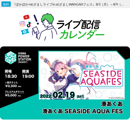
Skip
『ぽかぽか×めざましライブin めざましWANGANフェス』8/3（月）～8/9（日）〜FOD にて独占生配信決定
to
content