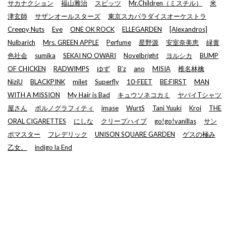
サカナクション
福山雅治
スピッツ
Mr.Children（ミスチル）
米
津玄師
サザンオールスターズ
東京スカパラダイスオーケストラ
Creepy Nuts
Eve
ONE OK ROCK
ELLEGARDEN
[Alexandros]
Nulbarich
Mrs. GREEN APPLE
Perfume
星野源
安室奈美恵
緑黄
色社会
sumika
SEKAI NO OWARI
Novelbright
ヨルシカ
BUMP
OF CHICKEN
RADWIMPS
ゆず
B’z
ano
MISIA
椎名林檎
NiziU
BLACKPINK
milet
Superfly
10-FEET
BE:FIRST
MAN
WITH A MISSION
My Hair is Bad
キュウソネコカミ
ヤバイTシャツ
屋さん
ポルノグラフィティ
imase
WurtS
Tani Yuuki
Kroi
THE
ORAL CIGARETTES
にしな
クリープハイプ
go!go!vanillas
サン
ボマスター
フレデリック
UNISON SQUARE GARDEN
ゲスの極み
乙女。
indigo la End