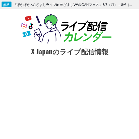
Skip
『ぽかぽか×めざましライブin めざましWANGANフェス』8/3（月）～8/9（日）〜FOD にて独占生配信決定
to
content
X Japanのライブ配信情報