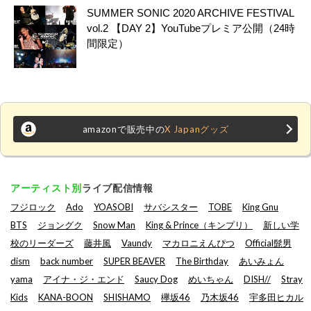
SUMMER SONIC 2020 ARCHIVE FESTIVAL
vol.2 【DAY 2】YouTubeプレミア公開（24時
間限定）
amazonで販売中の
X Japanグッズ
アーティスト別
ライブ配信情報
フジロック
Ado
YOASOBI
サバシスター
TOBE
King Gnu
BTS
ジョングク
Snow Man
King & Prince（キンプリ）
新しい学
校のリーダーズ
藤井風
Vaundy
マカロニえんぴつ
Official髭男
dism
back number
SUPER BEAVER
The Birthday
あいみょん
yama
アイナ・ジ・エンド
Saucy Dog
めいちゃん
DISH//
Stray
Kids
KANA-BOON
SHISHAMO
欅坂46
乃木坂46
宇多田ヒカル