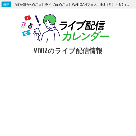
Skip
『ぽかぽか×めざましライブin めざましWANGANフェス』8/3（月）～8/9（日）〜FOD にて独占生配信決定
to
content
VIVIZのライブ配信情報