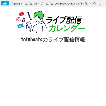
Skip
『ぽかぽか×めざましライブin めざましWANGANフェス』8/3（月）～8/9（日）〜FOD にて独占生配信決定
to
content
tofubeatsのライブ配信情報