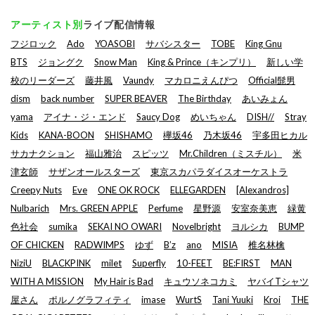
アーティスト別
ライブ配信情報
フジロック
Ado
YOASOBI
サバシスター
TOBE
King Gnu
BTS
ジョングク
Snow Man
King & Prince（キンプリ）
新しい学
校のリーダーズ
藤井風
Vaundy
マカロニえんぴつ
Official髭男
dism
back number
SUPER BEAVER
The Birthday
あいみょん
yama
アイナ・ジ・エンド
Saucy Dog
めいちゃん
DISH//
Stray
Kids
KANA-BOON
SHISHAMO
欅坂46
乃木坂46
宇多田ヒカル
サカナクション
福山雅治
スピッツ
Mr.Children（ミスチル）
米
津玄師
サザンオールスターズ
東京スカパラダイスオーケストラ
Creepy Nuts
Eve
ONE OK ROCK
ELLEGARDEN
[Alexandros]
Nulbarich
Mrs. GREEN APPLE
Perfume
星野源
安室奈美恵
緑黄
色社会
sumika
SEKAI NO OWARI
Novelbright
ヨルシカ
BUMP
OF CHICKEN
RADWIMPS
ゆず
B’z
ano
MISIA
椎名林檎
NiziU
BLACKPINK
milet
Superfly
10-FEET
BE:FIRST
MAN
WITH A MISSION
My Hair is Bad
キュウソネコカミ
ヤバイTシャツ
屋さん
ポルノグラフィティ
imase
WurtS
Tani Yuuki
Kroi
THE