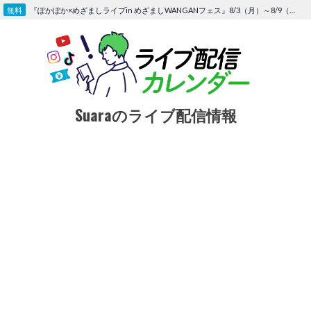
Skip
『ぽかぽか×めざましライブin めざましWANGANフェス』8/3（月）～8/9（日）〜FOD にて独占生配信決定
to
content
Suaraのライブ配信情報