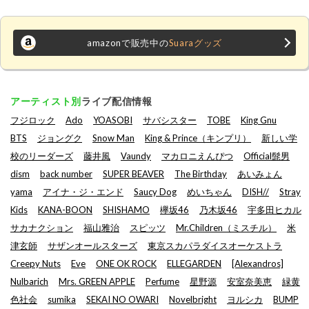
amazonで販売中の
Suaraグッズ
アーティスト別
ライブ配信情報
フジロック
Ado
YOASOBI
サバシスター
TOBE
King Gnu
BTS
ジョングク
Snow Man
King & Prince（キンプリ）
新しい学
校のリーダーズ
藤井風
Vaundy
マカロニえんぴつ
Official髭男
dism
back number
SUPER BEAVER
The Birthday
あいみょん
yama
アイナ・ジ・エンド
Saucy Dog
めいちゃん
DISH//
Stray
Kids
KANA-BOON
SHISHAMO
欅坂46
乃木坂46
宇多田ヒカル
サカナクション
福山雅治
スピッツ
Mr.Children（ミスチル）
米
津玄師
サザンオールスターズ
東京スカパラダイスオーケストラ
Creepy Nuts
Eve
ONE OK ROCK
ELLEGARDEN
[Alexandros]
Nulbarich
Mrs. GREEN APPLE
Perfume
星野源
安室奈美恵
緑黄
色社会
sumika
SEKAI NO OWARI
Novelbright
ヨルシカ
BUMP