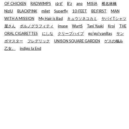
OF CHICKEN
RADWIMPS
ゆず
B’z
ano
MISIA
椎名林檎
NiziU
BLACKPINK
milet
Superfly
10-FEET
BE:FIRST
MAN
WITH A MISSION
My Hair is Bad
キュウソネコカミ
ヤバイTシャツ
屋さん
ポルノグラフィティ
imase
WurtS
Tani Yuuki
Kroi
THE
ORAL CIGARETTES
にしな
クリープハイプ
go!go!vanillas
サン
ボマスター
フレデリック
UNISON SQUARE GARDEN
ゲスの極み
乙女。
indigo la End