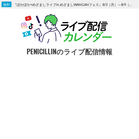
Skip
『ぽかぽか×めざましライブin めざましWANGANフェス』8/3（月）～8/9（日）〜FOD にて独占生配信決定
to
content
PENICILLINのライブ配信情報