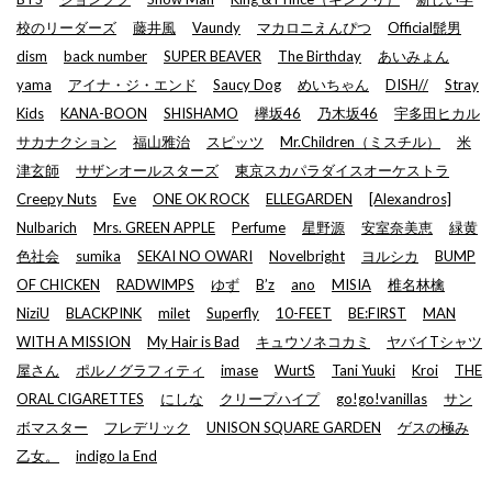
校のリーダーズ
藤井風
Vaundy
マカロニえんぴつ
Official髭男
dism
back number
SUPER BEAVER
The Birthday
あいみょん
yama
アイナ・ジ・エンド
Saucy Dog
めいちゃん
DISH//
Stray
Kids
KANA-BOON
SHISHAMO
欅坂46
乃木坂46
宇多田ヒカル
サカナクション
福山雅治
スピッツ
Mr.Children（ミスチル）
米
津玄師
サザンオールスターズ
東京スカパラダイスオーケストラ
Creepy Nuts
Eve
ONE OK ROCK
ELLEGARDEN
[Alexandros]
Nulbarich
Mrs. GREEN APPLE
Perfume
星野源
安室奈美恵
緑黄
色社会
sumika
SEKAI NO OWARI
Novelbright
ヨルシカ
BUMP
OF CHICKEN
RADWIMPS
ゆず
B’z
ano
MISIA
椎名林檎
NiziU
BLACKPINK
milet
Superfly
10-FEET
BE:FIRST
MAN
WITH A MISSION
My Hair is Bad
キュウソネコカミ
ヤバイTシャツ
屋さん
ポルノグラフィティ
imase
WurtS
Tani Yuuki
Kroi
THE
ORAL CIGARETTES
にしな
クリープハイプ
go!go!vanillas
サン
ボマスター
フレデリック
UNISON SQUARE GARDEN
ゲスの極み
乙女。
indigo la End