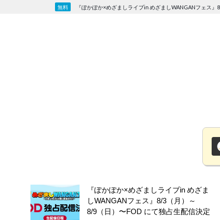
Skip
『ぽかぽか×めざましライブin めざましWANGANフェス』8
to
content
『ぽかぽか×めざましライブin めざま
しWANGANフェス』8/3（月）～
8/9（日）〜FOD にて独占生配信決定