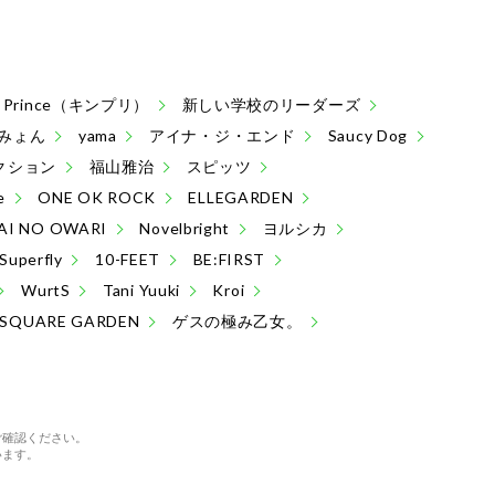
 & Prince（キンプリ）
新しい学校のリーダーズ
みょん
yama
アイナ・ジ・エンド
Saucy Dog
クション
福山雅治
スピッツ
e
ONE OK ROCK
ELLEGARDEN
AI NO OWARI
Novelbright
ヨルシカ
Superfly
10-FEET
BE:FIRST
WurtS
Tani Yuuki
Kroi
 SQUARE GARDEN
ゲスの極み乙女。
ご確認ください。
います。