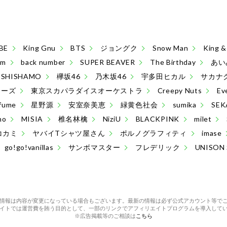
BE
King Gnu
BTS
ジョングク
Snow Man
King
sm
back number
SUPER BEAVER
The Birthday
あい
SHISHAMO
欅坂46
乃木坂46
宇多田ヒカル
サカナ
ターズ
東京スカパラダイスオーケストラ
Creepy Nuts
Ev
fume
星野源
安室奈美恵
緑黄色社会
sumika
SEK
no
MISIA
椎名林檎
NiziU
BLACKPINK
milet
コカミ
ヤバイTシャツ屋さん
ポルノグラフィティ
imase
go!go!vanillas
サンボマスター
フレデリック
UNISON
情報は内容が変更になっている場合もございます。最新の情報は必ず公式アカウント等で
イトでは運営費を賄う目的として、一部のリンクでアフィリエイトプログラムを導入して
※広告掲載等のご相談は
こちら