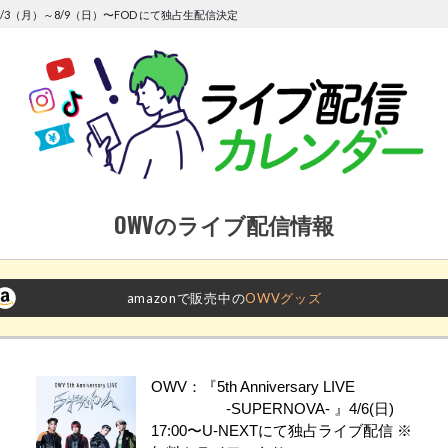
/3（月）～8/9（日）〜FOD にて独占生配信決定
OWVのライブ配信情報
amazonで販売中の
OWVグッズ
OWV：『5th Anniversary LIVE
-SUPERNOVA- 』4/6(日)
17:00〜U-NEXTにて独占ライブ配信 ※