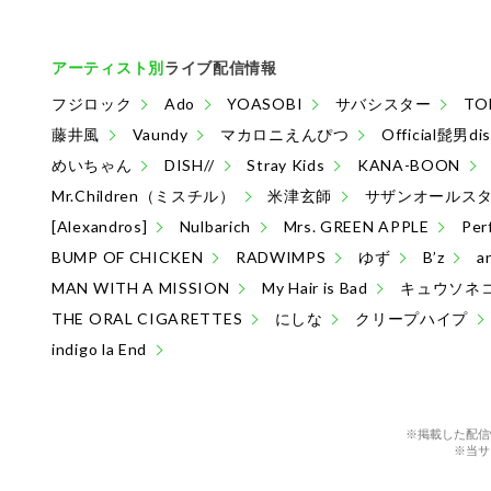
アーティスト別
ライブ配信情報
フジロック
Ado
YOASOBI
サバシスター
TO
藤井風
Vaundy
マカロニえんぴつ
Official髭男di
めいちゃん
DISH//
Stray Kids
KANA-BOON
Mr.Children（ミスチル）
米津玄師
サザンオールス
[Alexandros]
Nulbarich
Mrs. GREEN APPLE
Per
BUMP OF CHICKEN
RADWIMPS
ゆず
B’z
a
MAN WITH A MISSION
My Hair is Bad
キュウソネ
THE ORAL CIGARETTES
にしな
クリープハイプ
indigo la End
※掲載した配信
※当サ