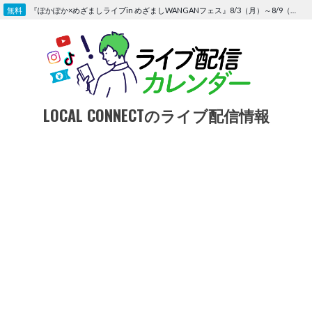
Skip
『ぽかぽか×めざましライブin めざましWANGANフェス』8/3（月）～8/9（日）〜FOD にて独占生配信決定
to
content
LOCAL CONNECTのライブ配信情報