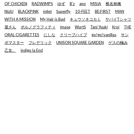
OF CHICKEN
RADWIMPS
ゆず
B’z
ano
MISIA
椎名林檎
NiziU
BLACKPINK
milet
Superfly
10-FEET
BE:FIRST
MAN
WITH A MISSION
My Hair is Bad
キュウソネコカミ
ヤバイTシャツ
屋さん
ポルノグラフィティ
imase
WurtS
Tani Yuuki
Kroi
THE
ORAL CIGARETTES
にしな
クリープハイプ
go!go!vanillas
サン
ボマスター
フレデリック
UNISON SQUARE GARDEN
ゲスの極み
乙女。
indigo la End