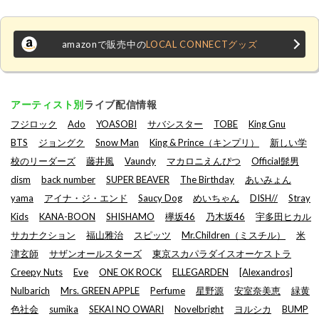
amazonで販売中の
LOCAL CONNECTグッズ
アーティスト別
ライブ配信情報
フジロック
Ado
YOASOBI
サバシスター
TOBE
King Gnu
BTS
ジョングク
Snow Man
King & Prince（キンプリ）
新しい学
校のリーダーズ
藤井風
Vaundy
マカロニえんぴつ
Official髭男
dism
back number
SUPER BEAVER
The Birthday
あいみょん
yama
アイナ・ジ・エンド
Saucy Dog
めいちゃん
DISH//
Stray
Kids
KANA-BOON
SHISHAMO
欅坂46
乃木坂46
宇多田ヒカル
サカナクション
福山雅治
スピッツ
Mr.Children（ミスチル）
米
津玄師
サザンオールスターズ
東京スカパラダイスオーケストラ
Creepy Nuts
Eve
ONE OK ROCK
ELLEGARDEN
[Alexandros]
Nulbarich
Mrs. GREEN APPLE
Perfume
星野源
安室奈美恵
緑黄
色社会
sumika
SEKAI NO OWARI
Novelbright
ヨルシカ
BUMP