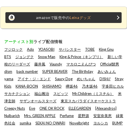
amazonで販売中の
Leinaグッズ
アーティスト別
ライブ配信情報
フジロック
Ado
YOASOBI
サバシスター
TOBE
King Gnu
BTS
ジョングク
Snow Man
King & Prince（キンプリ）
新しい学
校のリーダーズ
藤井風
Vaundy
マカロニえんぴつ
Official髭男
dism
back number
SUPER BEAVER
The Birthday
あいみょん
yama
アイナ・ジ・エンド
Saucy Dog
めいちゃん
DISH//
Stray
Kids
KANA-BOON
SHISHAMO
欅坂46
乃木坂46
宇多田ヒカル
サカナクション
福山雅治
スピッツ
Mr.Children（ミスチル）
米
津玄師
サザンオールスターズ
東京スカパラダイスオーケストラ
Creepy Nuts
Eve
ONE OK ROCK
ELLEGARDEN
[Alexandros]
Nulbarich
Mrs. GREEN APPLE
Perfume
星野源
安室奈美恵
緑黄
色社会
sumika
SEKAI NO OWARI
Novelbright
ヨルシカ
BUMP