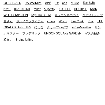
OF CHICKEN
RADWIMPS
ゆず
B’z
ano
MISIA
椎名林檎
NiziU
BLACKPINK
milet
Superfly
10-FEET
BE:FIRST
MAN
WITH A MISSION
My Hair is Bad
キュウソネコカミ
ヤバイTシャツ
屋さん
ポルノグラフィティ
imase
WurtS
Tani Yuuki
Kroi
THE
ORAL CIGARETTES
にしな
クリープハイプ
go!go!vanillas
サン
ボマスター
フレデリック
UNISON SQUARE GARDEN
ゲスの極み
乙女。
indigo la End