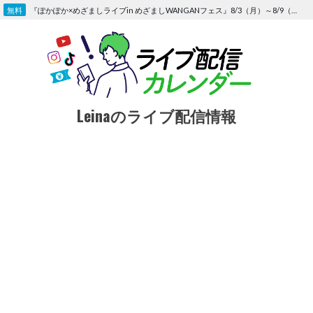
Skip
『ぽかぽか×めざましライブin めざましWANGANフェス』8/3（月）～8/9（日）〜FOD にて独占生配信決定
to
content
Leinaのライブ配信情報