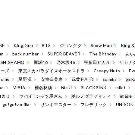
BE
King Gnu
BTS
ジョングク
Snow Man
King
sm
back number
SUPER BEAVER
The Birthday
あい
SHISHAMO
欅坂46
乃木坂46
宇多田ヒカル
サカナ
ターズ
東京スカパラダイスオーケストラ
Creepy Nuts
Ev
fume
星野源
安室奈美恵
緑黄色社会
sumika
SEK
no
MISIA
椎名林檎
NiziU
BLACKPINK
milet
コカミ
ヤバイTシャツ屋さん
ポルノグラフィティ
imase
go!go!vanillas
サンボマスター
フレデリック
UNISON