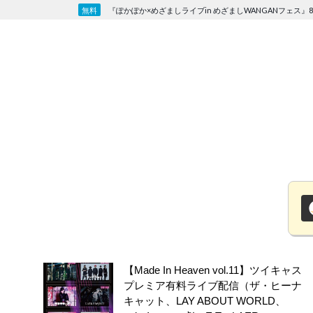
Skip
『ぽかぽか×めざましライブin めざましWANGANフェス』8
to
content
【Made In Heaven vol.11】ツイキャス
プレミア有料ライブ配信（ザ・ヒーナ
キャット、LAY ABOUT WORLD、