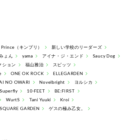
 & Prince（キンプリ）
新しい学校のリーダーズ
みょん
yama
アイナ・ジ・エンド
Saucy Dog
クション
福山雅治
スピッツ
e
ONE OK ROCK
ELLEGARDEN
AI NO OWARI
Novelbright
ヨルシカ
Superfly
10-FEET
BE:FIRST
WurtS
Tani Yuuki
Kroi
 SQUARE GARDEN
ゲスの極み乙女。