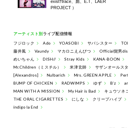
exist†trace、彪、E.T、LAER
PROJECT ）
アーティスト別
ライブ配信情報
フジロック
Ado
YOASOBI
サバシスター
TO
藤井風
Vaundy
マカロニえんぴつ
Official髭男di
めいちゃん
DISH//
Stray Kids
KANA-BOON
Mr.Children（ミスチル）
米津玄師
サザンオールス
[Alexandros]
Nulbarich
Mrs. GREEN APPLE
Per
BUMP OF CHICKEN
RADWIMPS
ゆず
B’z
a
MAN WITH A MISSION
My Hair is Bad
キュウソネ
THE ORAL CIGARETTES
にしな
クリープハイプ
indigo la End