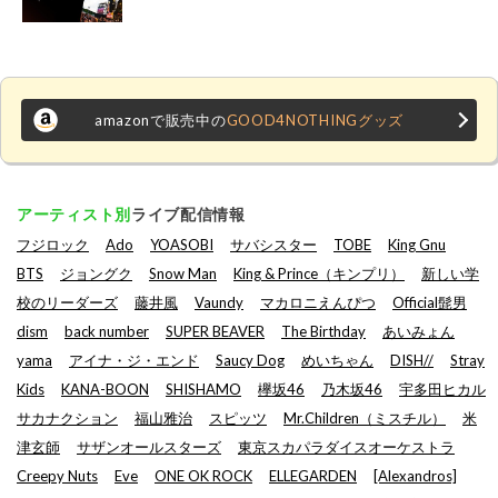
amazonで販売中の
GOOD4NOTHINGグッズ
アーティスト別
ライブ配信情報
フジロック
Ado
YOASOBI
サバシスター
TOBE
King Gnu
BTS
ジョングク
Snow Man
King & Prince（キンプリ）
新しい学
校のリーダーズ
藤井風
Vaundy
マカロニえんぴつ
Official髭男
dism
back number
SUPER BEAVER
The Birthday
あいみょん
yama
アイナ・ジ・エンド
Saucy Dog
めいちゃん
DISH//
Stray
Kids
KANA-BOON
SHISHAMO
欅坂46
乃木坂46
宇多田ヒカル
サカナクション
福山雅治
スピッツ
Mr.Children（ミスチル）
米
津玄師
サザンオールスターズ
東京スカパラダイスオーケストラ
Creepy Nuts
Eve
ONE OK ROCK
ELLEGARDEN
[Alexandros]