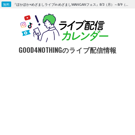
Skip
『ぽかぽか×めざましライブin めざましWANGANフェス』8/3（月）～8/9（日）〜FOD にて独占生配信決定
to
content
GOOD4NOTHINGのライブ配信情報