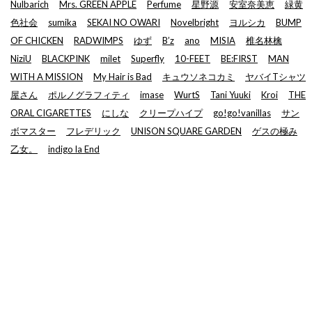
Nulbarich
Mrs. GREEN APPLE
Perfume
星野源
安室奈美恵
緑黄
色社会
sumika
SEKAI NO OWARI
Novelbright
ヨルシカ
BUMP
OF CHICKEN
RADWIMPS
ゆず
B’z
ano
MISIA
椎名林檎
NiziU
BLACKPINK
milet
Superfly
10-FEET
BE:FIRST
MAN
WITH A MISSION
My Hair is Bad
キュウソネコカミ
ヤバイTシャツ
屋さん
ポルノグラフィティ
imase
WurtS
Tani Yuuki
Kroi
THE
ORAL CIGARETTES
にしな
クリープハイプ
go!go!vanillas
サン
ボマスター
フレデリック
UNISON SQUARE GARDEN
ゲスの極み
乙女。
indigo la End