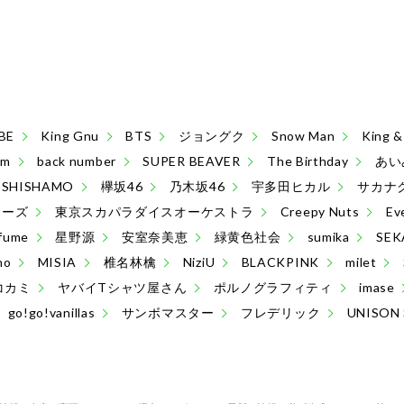
BE
King Gnu
BTS
ジョングク
Snow Man
King
sm
back number
SUPER BEAVER
The Birthday
あい
SHISHAMO
欅坂46
乃木坂46
宇多田ヒカル
サカナ
ターズ
東京スカパラダイスオーケストラ
Creepy Nuts
Ev
fume
星野源
安室奈美恵
緑黄色社会
sumika
SEK
no
MISIA
椎名林檎
NiziU
BLACKPINK
milet
コカミ
ヤバイTシャツ屋さん
ポルノグラフィティ
imase
go!go!vanillas
サンボマスター
フレデリック
UNISON