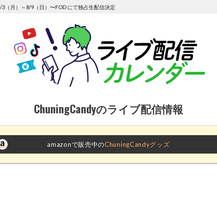
/3（月）～8/9（日）〜FOD にて独占生配信決定
ChuningCandyのライブ配信情報
amazonで販売中の
ChuningCandyグッズ