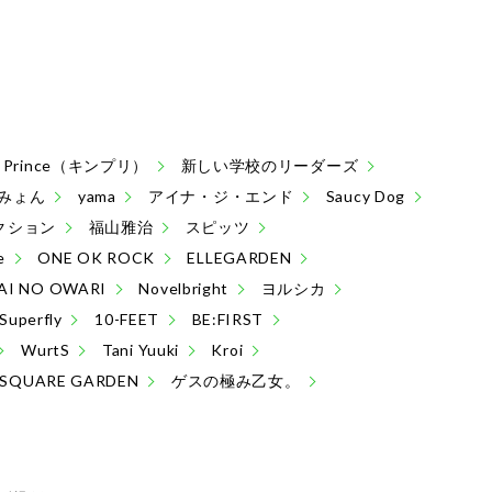
 & Prince（キンプリ）
新しい学校のリーダーズ
みょん
yama
アイナ・ジ・エンド
Saucy Dog
クション
福山雅治
スピッツ
e
ONE OK ROCK
ELLEGARDEN
AI NO OWARI
Novelbright
ヨルシカ
Superfly
10-FEET
BE:FIRST
WurtS
Tani Yuuki
Kroi
 SQUARE GARDEN
ゲスの極み乙女。