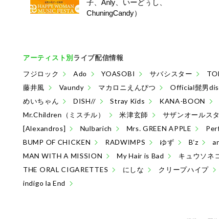
子、Anly、いーどぅし、
ChuningCandy）
アーティスト別
ライブ配信情報
フジロック
Ado
YOASOBI
サバシスター
TO
藤井風
Vaundy
マカロニえんぴつ
Official髭男di
めいちゃん
DISH//
Stray Kids
KANA-BOON
Mr.Children（ミスチル）
米津玄師
サザンオールス
[Alexandros]
Nulbarich
Mrs. GREEN APPLE
Per
BUMP OF CHICKEN
RADWIMPS
ゆず
B’z
a
MAN WITH A MISSION
My Hair is Bad
キュウソネ
THE ORAL CIGARETTES
にしな
クリープハイプ
indigo la End