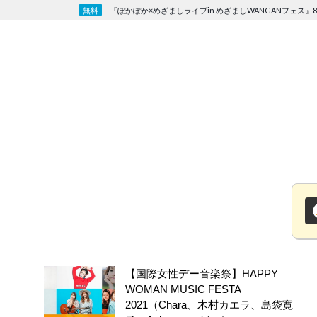
Skip
『ぽかぽか×めざましライブin めざましWANGANフェス』8
to
content
【国際女性デー音楽祭】HAPPY
WOMAN MUSIC FESTA
2021（Chara、木村カエラ、島袋寛