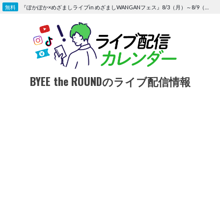
Skip
『ぽかぽか×めざましライブin めざましWANGANフェス』8/3（月）～8/9（日）〜FOD にて独占生配信決定
to
content
BYEE the ROUNDのライブ配信情報