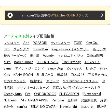
amazonで販売中の
BYEE the ROUNDグッズ
アーティスト別
ライブ配信情報
フジロック
Ado
YOASOBI
サバシスター
TOBE
King Gnu
BTS
ジョングク
Snow Man
King & Prince（キンプリ）
新しい学
校のリーダーズ
藤井風
Vaundy
マカロニえんぴつ
Official髭男
dism
back number
SUPER BEAVER
The Birthday
あいみょん
yama
アイナ・ジ・エンド
Saucy Dog
めいちゃん
DISH//
Stray
Kids
KANA-BOON
SHISHAMO
欅坂46
乃木坂46
宇多田ヒカル
サカナクション
福山雅治
スピッツ
Mr.Children（ミスチル）
米
津玄師
サザンオールスターズ
東京スカパラダイスオーケストラ
Creepy Nuts
Eve
ONE OK ROCK
ELLEGARDEN
[Alexandros]
Nulbarich
Mrs. GREEN APPLE
Perfume
星野源
安室奈美恵
緑黄
色社会
sumika
SEKAI NO OWARI
Novelbright
ヨルシカ
BUMP