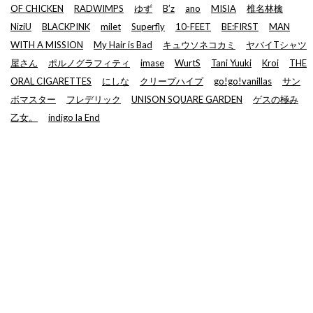
OF CHICKEN
RADWIMPS
ゆず
B’z
ano
MISIA
椎名林檎
NiziU
BLACKPINK
milet
Superfly
10-FEET
BE:FIRST
MAN
WITH A MISSION
My Hair is Bad
キュウソネコカミ
ヤバイTシャツ
屋さん
ポルノグラフィティ
imase
WurtS
Tani Yuuki
Kroi
THE
ORAL CIGARETTES
にしな
クリープハイプ
go!go!vanillas
サン
ボマスター
フレデリック
UNISON SQUARE GARDEN
ゲスの極み
乙女。
indigo la End