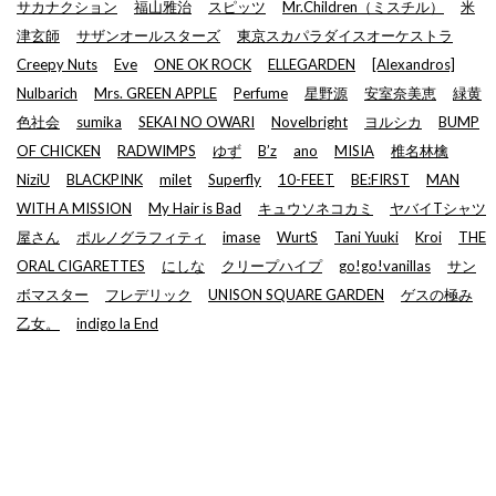
サカナクション
福山雅治
スピッツ
Mr.Children（ミスチル）
米
津玄師
サザンオールスターズ
東京スカパラダイスオーケストラ
Creepy Nuts
Eve
ONE OK ROCK
ELLEGARDEN
[Alexandros]
Nulbarich
Mrs. GREEN APPLE
Perfume
星野源
安室奈美恵
緑黄
色社会
sumika
SEKAI NO OWARI
Novelbright
ヨルシカ
BUMP
OF CHICKEN
RADWIMPS
ゆず
B’z
ano
MISIA
椎名林檎
NiziU
BLACKPINK
milet
Superfly
10-FEET
BE:FIRST
MAN
WITH A MISSION
My Hair is Bad
キュウソネコカミ
ヤバイTシャツ
屋さん
ポルノグラフィティ
imase
WurtS
Tani Yuuki
Kroi
THE
ORAL CIGARETTES
にしな
クリープハイプ
go!go!vanillas
サン
ボマスター
フレデリック
UNISON SQUARE GARDEN
ゲスの極み
乙女。
indigo la End