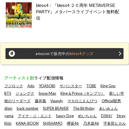
bless4：『bless4 ２０周年 METAVERSE
PARTY』メタバースライブイベント無料配
信
amazonで販売中の
bless4グッズ
アーティスト別
ライブ配信情報
フジロック
Ado
YOASOBI
サバシスター
TOBE
King Gnu
BTS
ジョングク
Snow Man
King & Prince（キンプリ）
新しい学
校のリーダーズ
藤井風
Vaundy
マカロニえんぴつ
Official髭男
dism
back number
SUPER BEAVER
The Birthday
あいみょん
yama
アイナ・ジ・エンド
Saucy Dog
めいちゃん
DISH//
Stray
Kids
KANA-BOON
SHISHAMO
欅坂46
乃木坂46
宇多田ヒカル