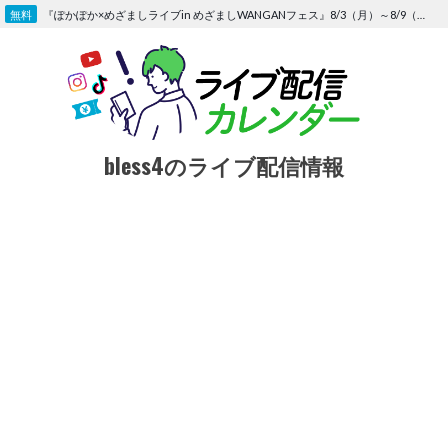
Skip
『ぽかぽか×めざましライブin めざましWANGANフェス』8/3（月）～8/9（日）〜FOD にて独占生配信決定
to
content
bless4のライブ配信情報