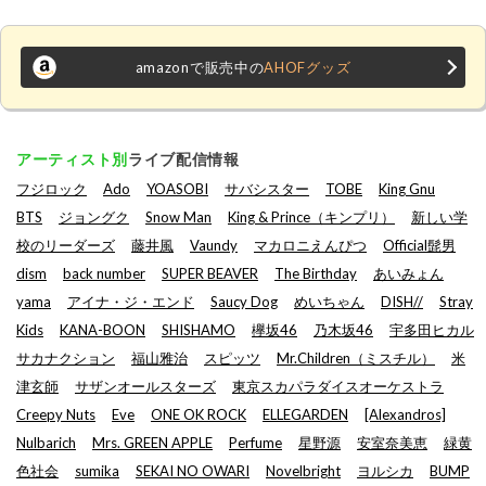
amazonで販売中の
AHOFグッズ
アーティスト別
ライブ配信情報
フジロック
Ado
YOASOBI
サバシスター
TOBE
King Gnu
BTS
ジョングク
Snow Man
King & Prince（キンプリ）
新しい学
校のリーダーズ
藤井風
Vaundy
マカロニえんぴつ
Official髭男
dism
back number
SUPER BEAVER
The Birthday
あいみょん
yama
アイナ・ジ・エンド
Saucy Dog
めいちゃん
DISH//
Stray
Kids
KANA-BOON
SHISHAMO
欅坂46
乃木坂46
宇多田ヒカル
サカナクション
福山雅治
スピッツ
Mr.Children（ミスチル）
米
津玄師
サザンオールスターズ
東京スカパラダイスオーケストラ
Creepy Nuts
Eve
ONE OK ROCK
ELLEGARDEN
[Alexandros]
Nulbarich
Mrs. GREEN APPLE
Perfume
星野源
安室奈美恵
緑黄
色社会
sumika
SEKAI NO OWARI
Novelbright
ヨルシカ
BUMP