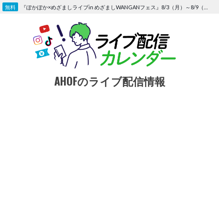
Skip
『ぽかぽか×めざましライブin めざましWANGANフェス』8/3（月）～8/9（日）〜FOD にて独占生配信決定
to
content
AHOFのライブ配信情報