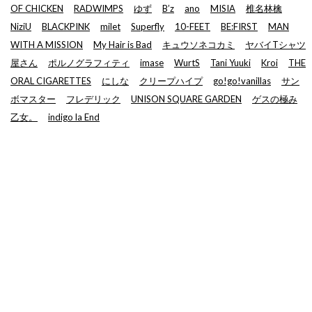
OF CHICKEN
RADWIMPS
ゆず
B’z
ano
MISIA
椎名林檎
NiziU
BLACKPINK
milet
Superfly
10-FEET
BE:FIRST
MAN
WITH A MISSION
My Hair is Bad
キュウソネコカミ
ヤバイTシャツ
屋さん
ポルノグラフィティ
imase
WurtS
Tani Yuuki
Kroi
THE
ORAL CIGARETTES
にしな
クリープハイプ
go!go!vanillas
サン
ボマスター
フレデリック
UNISON SQUARE GARDEN
ゲスの極み
乙女。
indigo la End