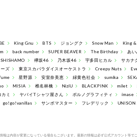
BE
King Gnu
BTS
ジョングク
Snow Man
King
sm
back number
SUPER BEAVER
The Birthday
あい
SHISHAMO
欅坂46
乃木坂46
宇多田ヒカル
サカナ
ターズ
東京スカパラダイスオーケストラ
Creepy Nuts
Ev
fume
星野源
安室奈美恵
緑黄色社会
sumika
SEK
no
MISIA
椎名林檎
NiziU
BLACKPINK
milet
コカミ
ヤバイTシャツ屋さん
ポルノグラフィティ
imase
go!go!vanillas
サンボマスター
フレデリック
UNISON
情報は内容が変更になっている場合もございます。最新の情報は必ず公式アカウント等で