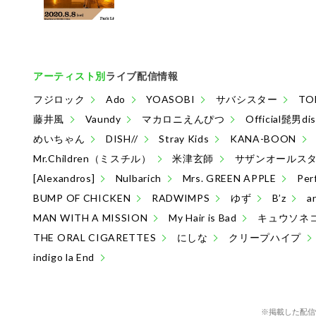
アーティスト別
ライブ配信情報
フジロック
Ado
YOASOBI
サバシスター
TO
藤井風
Vaundy
マカロニえんぴつ
Official髭男di
めいちゃん
DISH//
Stray Kids
KANA-BOON
Mr.Children（ミスチル）
米津玄師
サザンオールス
[Alexandros]
Nulbarich
Mrs. GREEN APPLE
Per
BUMP OF CHICKEN
RADWIMPS
ゆず
B’z
a
MAN WITH A MISSION
My Hair is Bad
キュウソネ
THE ORAL CIGARETTES
にしな
クリープハイプ
indigo la End
※掲載した配信