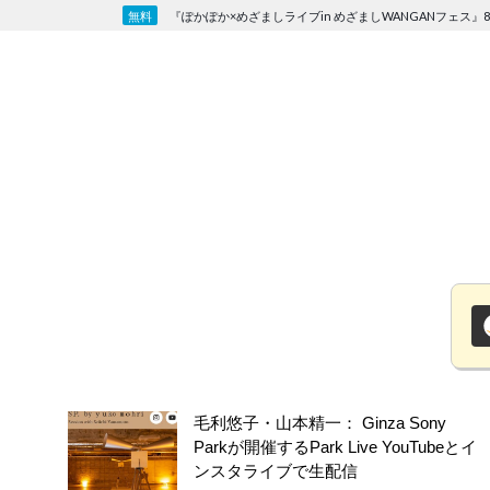
Skip
『ぽかぽか×めざましライブin めざましWANGANフェス』8
to
content
毛利悠子・山本精一： Ginza Sony
Parkが開催するPark Live YouTubeとイ
ンスタライブで生配信