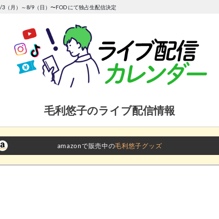
/3（月）～8/9（日）〜FOD にて独占生配信決定
毛利悠子のライブ配信情報
amazonで販売中の
毛利悠子グッズ