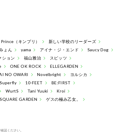
 & Prince（キンプリ）
新しい学校のリーダーズ
みょん
yama
アイナ・ジ・エンド
Saucy Dog
クション
福山雅治
スピッツ
e
ONE OK ROCK
ELLEGARDEN
AI NO OWARI
Novelbright
ヨルシカ
Superfly
10-FEET
BE:FIRST
WurtS
Tani Yuuki
Kroi
 SQUARE GARDEN
ゲスの極み乙女。
ご確認ください。