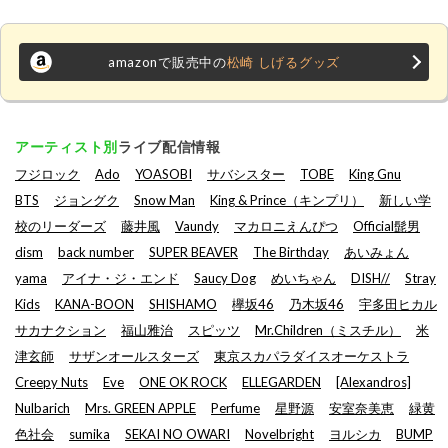
amazonで販売中の
松崎 しげるグッズ
アーティスト別
ライブ配信情報
フジロック
Ado
YOASOBI
サバシスター
TOBE
King Gnu
BTS
ジョングク
Snow Man
King & Prince（キンプリ）
新しい学
校のリーダーズ
藤井風
Vaundy
マカロニえんぴつ
Official髭男
dism
back number
SUPER BEAVER
The Birthday
あいみょん
yama
アイナ・ジ・エンド
Saucy Dog
めいちゃん
DISH//
Stray
Kids
KANA-BOON
SHISHAMO
欅坂46
乃木坂46
宇多田ヒカル
サカナクション
福山雅治
スピッツ
Mr.Children（ミスチル）
米
津玄師
サザンオールスターズ
東京スカパラダイスオーケストラ
Creepy Nuts
Eve
ONE OK ROCK
ELLEGARDEN
[Alexandros]
Nulbarich
Mrs. GREEN APPLE
Perfume
星野源
安室奈美恵
緑黄
色社会
sumika
SEKAI NO OWARI
Novelbright
ヨルシカ
BUMP