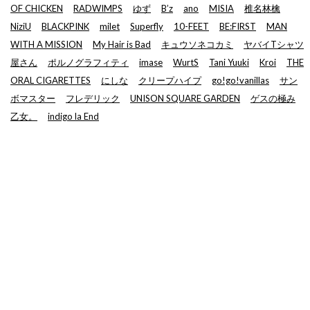
OF CHICKEN
RADWIMPS
ゆず
B’z
ano
MISIA
椎名林檎
NiziU
BLACKPINK
milet
Superfly
10-FEET
BE:FIRST
MAN
WITH A MISSION
My Hair is Bad
キュウソネコカミ
ヤバイTシャツ
屋さん
ポルノグラフィティ
imase
WurtS
Tani Yuuki
Kroi
THE
ORAL CIGARETTES
にしな
クリープハイプ
go!go!vanillas
サン
ボマスター
フレデリック
UNISON SQUARE GARDEN
ゲスの極み
乙女。
indigo la End