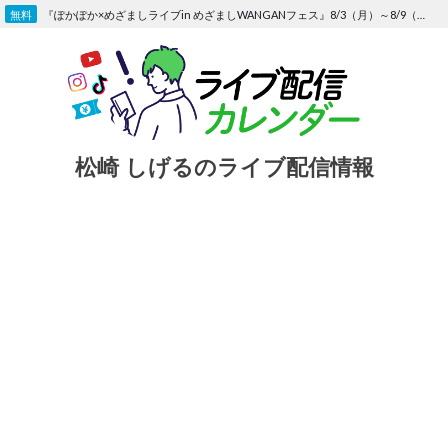
Skip
『ぽかぽか×めざましライブin めざましWANGANフェス』8/3（月）～8/9（日）〜FOD にて独占生配信決定
to
content
松崎 しげるのライブ配信情報