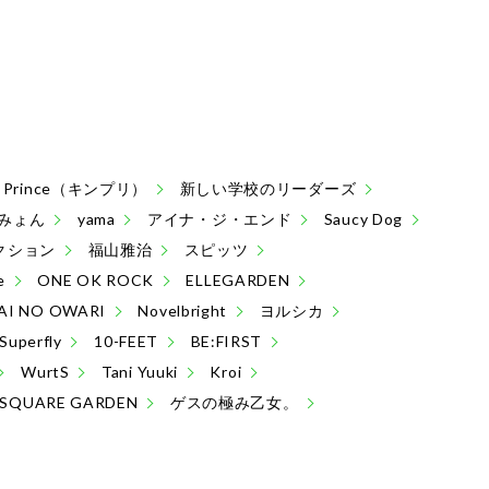
 & Prince（キンプリ）
新しい学校のリーダーズ
みょん
yama
アイナ・ジ・エンド
Saucy Dog
クション
福山雅治
スピッツ
e
ONE OK ROCK
ELLEGARDEN
AI NO OWARI
Novelbright
ヨルシカ
Superfly
10-FEET
BE:FIRST
WurtS
Tani Yuuki
Kroi
 SQUARE GARDEN
ゲスの極み乙女。