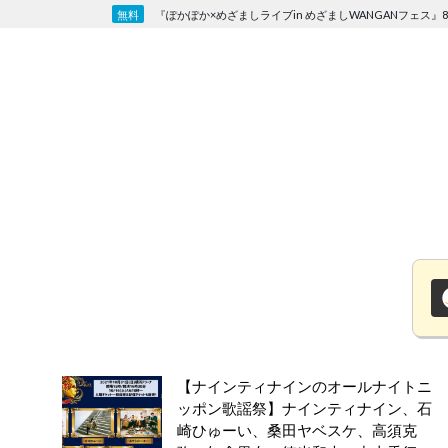
Skip
『ぽかぽか×めざましライブin めざましWANGANフェス』8
to
content
【ナインティナインのオールナイトニ
ッポン歌謡祭】ナインティナイン、石
崎ひゅーい、桑田ヤベスケ、高須克