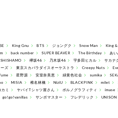
BE
King Gnu
BTS
ジョングク
Snow Man
King
sm
back number
SUPER BEAVER
The Birthday
あい
SHISHAMO
欅坂46
乃木坂46
宇多田ヒカル
サカナ
ターズ
東京スカパラダイスオーケストラ
Creepy Nuts
Ev
fume
星野源
安室奈美恵
緑黄色社会
sumika
SEK
no
MISIA
椎名林檎
NiziU
BLACKPINK
milet
コカミ
ヤバイTシャツ屋さん
ポルノグラフィティ
imase
go!go!vanillas
サンボマスター
フレデリック
UNISON