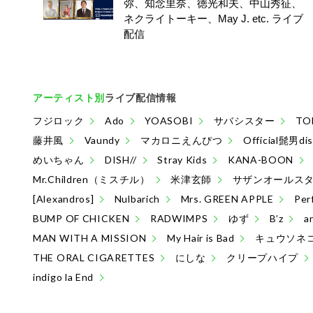
弥、知念里奈、徳光和夫、中山秀征、
ネクライトーキー、May J. etc. ライブ
配信
アーティスト別
ライブ配信情報
フジロック
Ado
YOASOBI
サバシスター
TO
藤井風
Vaundy
マカロニえんぴつ
Official髭男di
めいちゃん
DISH//
Stray Kids
KANA-BOON
Mr.Children（ミスチル）
米津玄師
サザンオールス
[Alexandros]
Nulbarich
Mrs. GREEN APPLE
Per
BUMP OF CHICKEN
RADWIMPS
ゆず
B’z
a
MAN WITH A MISSION
My Hair is Bad
キュウソネ
THE ORAL CIGARETTES
にしな
クリープハイプ
indigo la End